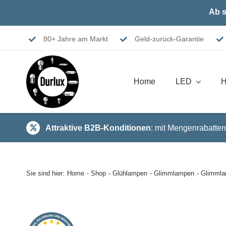
Skip
Ab s
to
content
80+ Jahre am Markt
Geld-zurück-Garantie
Home
LED
H
Attraktive B2B-Konditionen
: mit Mengenrabatten
Sie sind hier:
Home
Shop
Glühlampen
Glimmlampen
Glimml