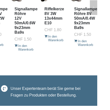
ampe
Signallampe
Riffelkerze
Signallampe
Si
V
Röhre
8V 3W
Röhre 8V
Rö
2W
12V
13x44mm
50mA/0.4W
4.
m
50mA/0.6W
E10
9x23mm
31
9x23mm
Ba9s
9x
CHF
1.80
Ba9s
Ba
0
CHF
1.50
In den
CHF
1.50
CH
Warenkorb
In den
orb
Warenkorb
In den
I
Warenkorb
W
Unser Expertenteam berät Sie gerne bei
Fragen zu Produkten oder Bestellung.