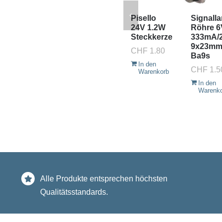
Pisello
Signall
24V 1.2W
Röhre 6
Steckkerze
333mA/
9x23m
CHF
1.80
Ba9s
In den
CHF
1.5
Warenkorb
In den
Warenk
Alle Produkte entsprechen höchsten
Qualitätsstandards.