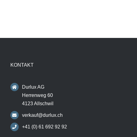
KONTAKT
Durlux AG
Herrenweg 60
4123 Allschwil
verkauf@durlux.ch
+41 (0) 61 692 92 92