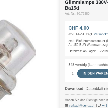
Glimmlampe 380V
Ba15d
Art.-Nr.:
70.72380
CHF
4.00
exkl. MwSt.
zzgl.
Versandk
exkl. Einfuhrumsatzsteuer 
Ab 150 EUR Warenwert zzgl.
Lieferzeit:
ab Lager: 1-2 Arb
348 vorrätig (kann nachbe
IN DEN WARE
Glimmlampe
380V-
Download:
Datenblatt ni
A.C.14x30mm
VGL
Haben Sie das Richtige noch ni
Ba15d
verkauf@durlux.ch
|
+41 