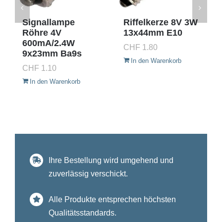
Signallampe
Riffelkerze 8V 3W
Röhre 4V
13x44mm E10
600mA/2.4W
CHF
1.80
9x23mm Ba9s
In den Warenkorb
CHF
1.10
In den Warenkorb
Ihre Bestellung wird umgehend und
zuverlässig verschickt.
Alle Produkte entsprechen höchsten
Qualitätsstandards.