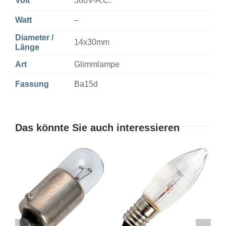
Volt
380V-A.C.
Watt
–
Diameter /
14x30mm
Länge
Art
Glimmlampe
Fassung
Ba15d
Das könnte Sie auch interessieren