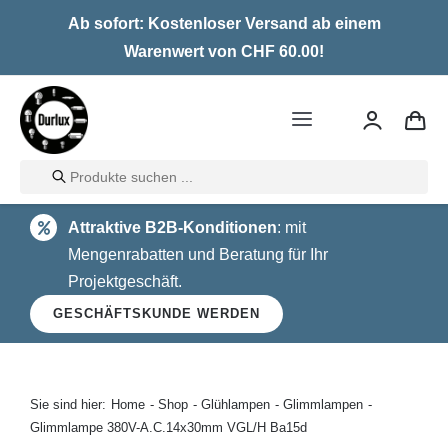
Skip
Ab sofort: Kostenloser Versand ab einem
to
Warenwert von CHF 60.00!
content
Toggle
Navigation
Products
Home
search
Attraktive B2B-Konditionen
: mit
LED
Mengenrabatten und Beratung für Ihr
Projektgeschäft.
Halogen
GESCHÄFTSKUNDE WERDEN
Glühlampen
Über uns
Sie sind hier:
Home
Shop
Glühlampen
Glimmlampen
Glimmlampe 380V-A.C.14x30mm VGL/H Ba15d
Kontakt