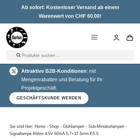
Skip
Ab sofort: Kostenloser Versand ab einem
to
Warenwert von CHF 60.00!
content
Toggle
Navigation
Products
Home
search
Attraktive B2B-Konditionen
: mit
LED
Mengenrabatten und Beratung für Ihr
Projektgeschäft.
Halogen
GESCHÄFTSKUNDE WERDEN
Glühlampen
Über uns
Sie sind hier:
Home
Shop
Glühlampen
Sub-Miniaturlampen
Signallampe Röhre 4.5V 60mA 5.7×17.5mm E5.5
Kontakt