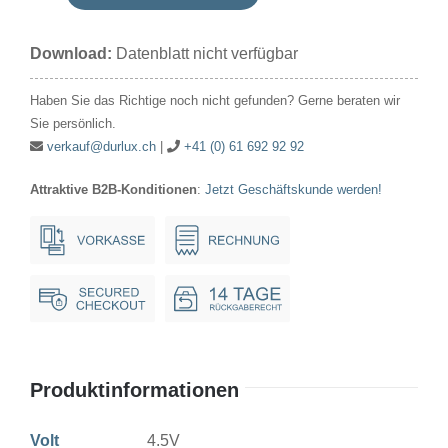
Signallampe
Röhre
Download:
Datenblatt nicht verfügbar
4.5V
60mA
Haben Sie das Richtige noch nicht gefunden? Gerne beraten wir
5.7x17.5mm
Sie persönlich.
E5.5
verkauf@durlux.ch
|
+41 (0) 61 692 92 92
Menge
Attraktive B2B-Konditionen
:
Jetzt Geschäftskunde werden!
Produktinformationen
Volt
4.5V