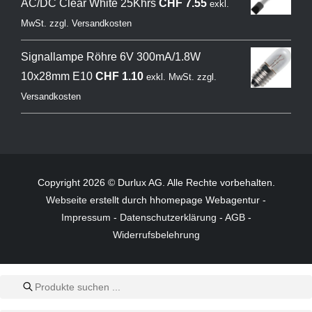
AC/DC Clear White 25Khrs
CHF
7.55
exkl.
MwSt.
zzgl.
Versandkosten
Signallampe Röhre 6V 300mA/1.8W
10x28mm E10
CHF
1.10
exkl. MwSt.
zzgl.
Versandkosten
Copyright 2026 © Durlux AG. Alle Rechte vorbehalten.
Webseite
erstellt durch hhomepage Webagentur -
Impressum
-
Datenschutzerklärung
-
AGB
-
Widerrufsbelehrung
Products
search