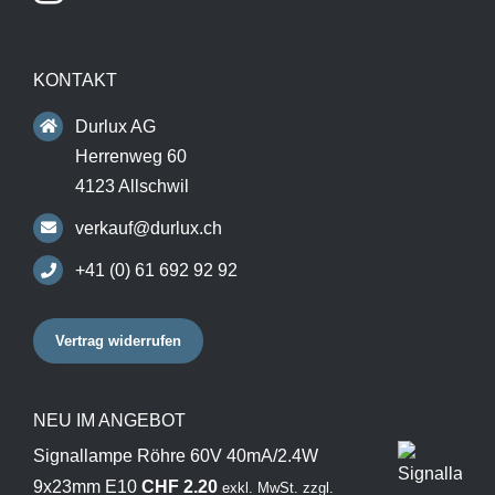
KONTAKT
Durlux AG
Herrenweg 60
4123 Allschwil
verkauf@durlux.ch
+41 (0) 61 692 92 92
Vertrag widerrufen
NEU IM ANGEBOT
Signallampe Röhre 60V 40mA/2.4W
9x23mm E10
CHF
2.20
exkl. MwSt.
zzgl.