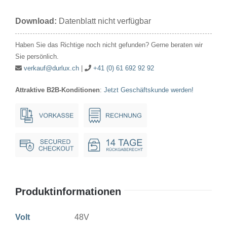
48V
Download:
Datenblatt nicht verfügbar
10W
16x54mm
Haben Sie das Richtige noch nicht gefunden? Gerne beraten wir
Ba15d
Sie persönlich.
Menge
verkauf@durlux.ch
|
+41 (0) 61 692 92 92
Attraktive B2B-Konditionen
:
Jetzt Geschäftskunde werden!
Produktinformationen
Volt
48V