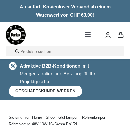
Skip
Ab sofort: Kostenloser Versand ab einem
to
Warenwert von CHF 60.00!
content
Toggle
Navigation
Products
Home
search
Attraktive B2B-Konditionen
: mit
LED
Mengenrabatten und Beratung für Ihr
Projektgeschäft.
Halogen
GESCHÄFTSKUNDE WERDEN
Glühlampen
Über uns
Sie sind hier:
Home
Shop
Glühlampen
Röhrenlampen
Röhrenlampe 48V 10W 16x54mm Ba15d
Kontakt