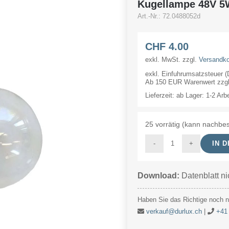
Kugellampe 48V 
Art.-Nr.:
72.0488052d
CHF
4.00
exkl. MwSt.
zzgl.
Versandk
exkl. Einfuhrumsatzsteuer 
Ab 150 EUR Warenwert zzgl.
Lieferzeit:
ab Lager: 1-2 Arb
25 vorrätig (kann nachbes
IN 
Kugellampe
48V
Download:
Datenblatt ni
5W
25x47mm
Haben Sie das Richtige noch ni
Ba22d
verkauf@durlux.ch
|
+41 
Menge