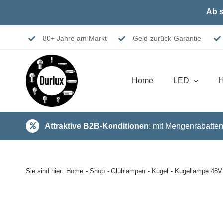
Skip
Ab s
to
content
80+ Jahre am Markt
Geld-zurück-Garantie
Home
LED
H
Attraktive B2B-Konditionen
: mit Mengenrabatten
Sie sind hier:
Home
Shop
Glühlampen
Kugel
Kugellampe 48