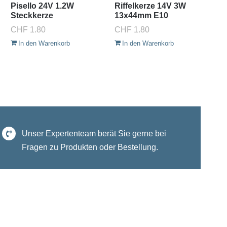
Pisello 24V 1.2W
Riffelkerze 14V 3W
Si
Steckkerze
13x44mm E10
6
9
CHF
1.80
CHF
1.80
C
In den Warenkorb
In den Warenkorb
Unser Expertenteam berät Sie gerne bei
Fragen zu Produkten oder Bestellung.