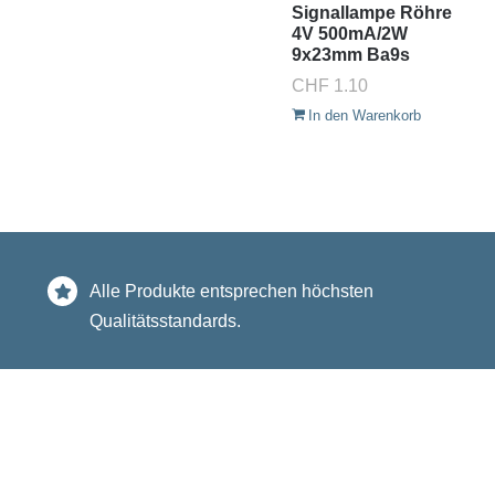
Signallampe Röhre
4V 500mA/2W
9x23mm Ba9s
CHF
1.10
In den Warenkorb
Alle Produkte entsprechen höchsten
Qualitätsstandards.