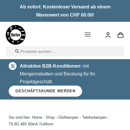
Skip
Ab sofort: Kostenloser Versand ab einem
to
Warenwert von CHF 60.00!
content
Toggle
Navigation
Products
Home
search
Attraktive B2B-Konditionen
: mit
LED
Mengenrabatten und Beratung für Ihr
Projektgeschäft.
Halogen
GESCHÄFTSKUNDE WERDEN
Glühlampen
Über uns
Sie sind hier:
Home
Shop
Glühlampen
Telefonlampen
T6.8G 48V 60mA 7x44mm
Kontakt