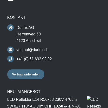
KONTAKT
Durlux AG
Herrenweg 60
4123 Allschwil
verkauf@durlux.ch
+41 (0) 61 692 92 92
Vertrag widerrufen
NEU IM ANGEBOT
LED Reflektor E14 R50x88 230V 470Lm
5W 827 110° AC Dim
CHF
10.50
exkl. MwSt.