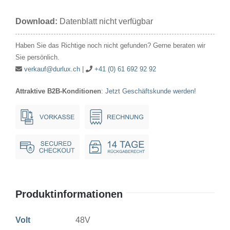
48V
Download:
Datenblatt nicht verfügbar
60mA
7x44mm
Haben Sie das Richtige noch nicht gefunden? Gerne beraten wir
Menge
Sie persönlich.
verkauf@durlux.ch
|
+41 (0) 61 692 92 92
Attraktive B2B-Konditionen
:
Jetzt Geschäftskunde werden!
Produktinformationen
Volt
48V