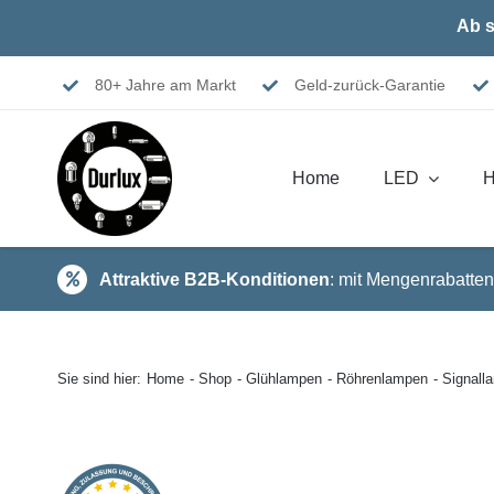
Skip
Ab s
to
content
80+ Jahre am Markt
Geld-zurück-Garantie
Home
LED
H
Attraktive B2B-Konditionen
: mit Mengenrabatten
Sie sind hier:
Home
Shop
Glühlampen
Röhrenlampen
Signal