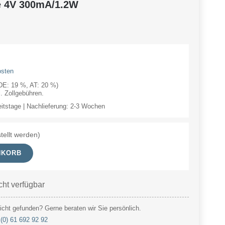
e 4V 300mA/1.2W
osten
(DE: 19 %, AT: 20 %)
 Zollgebühren.
eitstage | Nachlieferung: 2-3 Wochen
tellt werden)
NKORB
cht verfügbar
cht gefunden? Gerne beraten wir Sie persönlich.
(0) 61 692 92 92