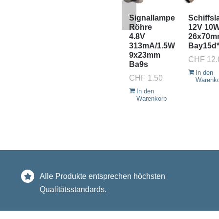
Signallampe
Schiffs
Röhre
12V 10
4.8V
26x70m
313mA/1.5W
Bay15d
9x23mm
CHF
12.
Ba9s
In den
CHF
1.50
Warenk
In den
Warenkorb
Alle Produkte entsprechen höchsten
Qualitätsstandards.