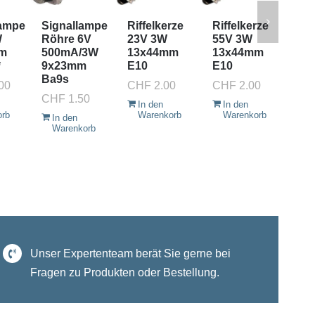
lampe
Signallampe
Riffelkerze
Riffelkerze
Pis
W
Röhre 6V
23V 3W
55V 3W
24
m
500mA/3W
13x44mm
13x44mm
5x
*
9x23mm
E10
E10
Bl
Ba9s
00
CHF
2.00
CHF
2.00
CH
CHF
1.50
In den
In den
I
orb
Warenkorb
Warenkorb
W
In den
Warenkorb
Unser Expertenteam berät Sie gerne bei
Fragen zu Produkten oder Bestellung.