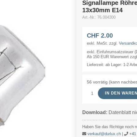
Signallampe Röhr
13x30mm E14
Art.-Nr.:
76.004300
CHF
2.00
exkl. MwSt.
zzgl.
Versandk
exkl. Einfuhrumsatzsteuer 
Ab 150 EUR Warenwert zzgl.
Lieferzeit:
ab Lager: 1-2 Arb
56 vorrätig (kann nachbes
IN DEN WARE
Signallampe
Röhre
Download:
Datenblatt ni
4V
300mA/1.2W
Haben Sie das Richtige noch ni
13x30mm
verkauf@durlux.ch
|
+41 