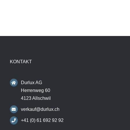
KONTAKT
Durlux AG
Herrenweg 60
4123 Allschwil
verkauf@durlux.ch
+41 (0) 61 692 92 92