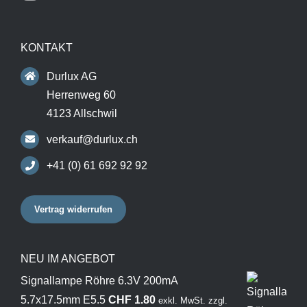
KONTAKT
Durlux AG
Herrenweg 60
4123 Allschwil
verkauf@durlux.ch
+41 (0) 61 692 92 92
Vertrag widerrufen
NEU IM ANGEBOT
Signallampe Röhre 6.3V 200mA
5.7x17.5mm E5.5
CHF
1.80
exkl. MwSt.
zzgl.