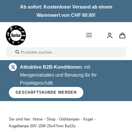
Skip
Ab sofort: Kostenloser Versand ab einem
to
Warenwert von CHF 60.00!
content
Toggle
Navigation
Products
Home
search
Attraktive B2B-Konditionen
: mit
LED
Mengenrabatten und Beratung für Ihr
Projektgeschäft.
Halogen
GESCHÄFTSKUNDE WERDEN
Glühlampen
Über uns
Sie sind hier:
Home
Shop
Glühlampen
Kugel
Kugellampe 50V 15W 25x47mm Ba15s
Kontakt