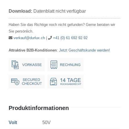
50V
Download:
Datenblatt nicht verfügbar
15W
25x47mm
Haben Sie das Richtige noch nicht gefunden? Gerne beraten wir
Ba15s
Sie persönlich.
Menge
verkauf@durlux.ch
|
+41 (0) 61 692 92 92
Attraktive B2B-Konditionen
:
Jetzt Geschäftskunde werden!
Produktinformationen
Volt
50V