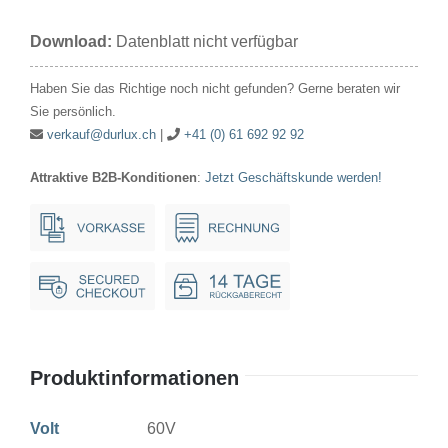
60V
Download:
Datenblatt nicht verfügbar
10W
26x54mm
Haben Sie das Richtige noch nicht gefunden? Gerne beraten wir
Ba15d
Sie persönlich.
Menge
verkauf@durlux.ch
|
+41 (0) 61 692 92 92
Attraktive B2B-Konditionen
:
Jetzt Geschäftskunde werden!
Produktinformationen
Volt
60V