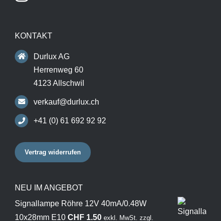
KONTAKT
Durlux AG
Herrenweg 60
4123 Allschwil
verkauf@durlux.ch
+41 (0) 61 692 92 92
Vertrag widerrufen
NEU IM ANGEBOT
Signallampe Röhre 12V 40mA/0.48W
10x28mm E10
CHF
1.50
exkl. MwSt.
zzgl.