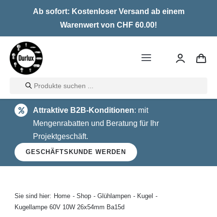
Skip
Ab sofort: Kostenloser Versand ab einem
to
Warenwert von CHF 60.00!
content
Toggle
Navigation
Products
Home
search
Attraktive B2B-Konditionen
: mit
LED
Mengenrabatten und Beratung für Ihr
Projektgeschäft.
Halogen
GESCHÄFTSKUNDE WERDEN
Glühlampen
Über uns
Sie sind hier:
Home
Shop
Glühlampen
Kugel
Kugellampe 60V 10W 26x54mm Ba15d
Kontakt