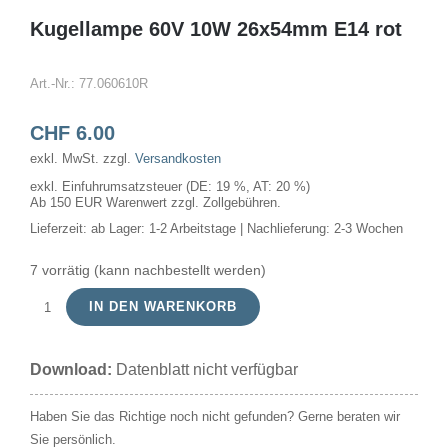
Kugellampe 60V 10W 26x54mm E14 rot
Art.-Nr.:
77.060610R
CHF
6.00
exkl. MwSt.
zzgl.
Versandkosten
exkl. Einfuhrumsatzsteuer (DE: 19 %, AT: 20 %)
Ab 150 EUR Warenwert zzgl. Zollgebühren.
Lieferzeit:
ab Lager: 1-2 Arbeitstage | Nachlieferung: 2-3 Wochen
7 vorrätig (kann nachbestellt werden)
IN DEN WARENKORB
Kugellampe
60V
Download:
Datenblatt nicht verfügbar
10W
26x54mm
Haben Sie das Richtige noch nicht gefunden? Gerne beraten wir
E14
Sie persönlich.