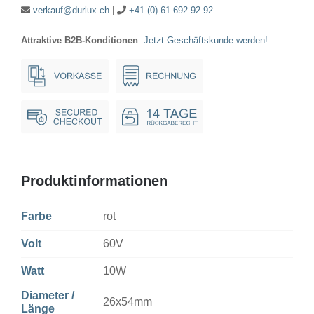
rot
verkauf@durlux.ch
|
+41 (0) 61 692 92 92
Menge
Attraktive B2B-Konditionen
:
Jetzt Geschäftskunde werden!
Produktinformationen
Farbe
rot
Volt
60V
Watt
10W
Diameter /
26x54mm
Länge