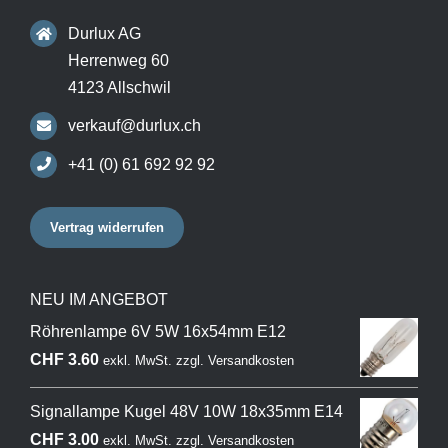
Durlux AG
Herrenweg 60
4123 Allschwil
verkauf@durlux.ch
+41 (0) 61 692 92 92
Vertrag widerrufen
NEU IM ANGEBOT
Röhrenlampe 6V 5W 16x54mm E12
CHF
3.60
exkl. MwSt.
zzgl.
Versandkosten
Signallampe Kugel 48V 10W 18x35mm E14
CHF
3.00
exkl. MwSt.
zzgl.
Versandkosten