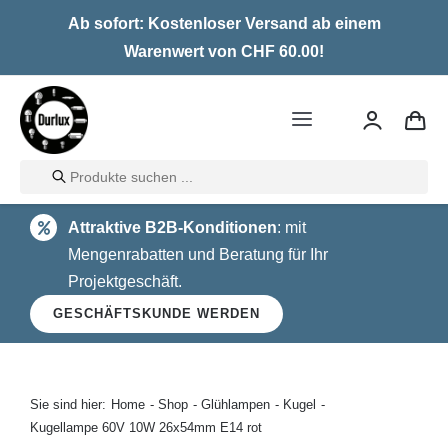
Skip
Ab sofort: Kostenloser Versand ab einem
to
Warenwert von CHF 60.00!
content
Toggle
Navigation
Products
Home
search
Attraktive B2B-Konditionen
: mit
LED
Mengenrabatten und Beratung für Ihr
Projektgeschäft.
Halogen
GESCHÄFTSKUNDE WERDEN
Glühlampen
Über uns
Sie sind hier:
Home
Shop
Glühlampen
Kugel
Kugellampe 60V 10W 26x54mm E14 rot
Kontakt