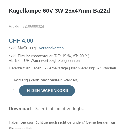
Kugellampe 60V 3W 25x47mm Ba22d
Art.-Nr.:
72.0608032d
CHF
4.00
exkl. MwSt.
zzgl.
Versandkosten
exkl. Einfuhrumsatzsteuer (DE: 19 %, AT: 20 %)
Ab 150 EUR Warenwert zzgl. Zollgebühren.
Lieferzeit:
ab Lager: 1-2 Arbeitstage | Nachlieferung: 2-3 Wochen
11 vorrätig (kann nachbestellt werden)
IN DEN WARENKORB
Kugellampe
60V
Download:
Datenblatt nicht verfügbar
3W
25x47mm
Haben Sie das Richtige noch nicht gefunden? Gerne beraten wir
Ba22d
Sie persönlich.