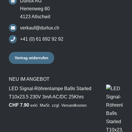
Durlux AG
Herrenweg 60
4123 Allschwil
verkauf@durlux.ch
+41 (0) 61 692 92 92
Vertrag widerrufen
NEU IM ANGEBOT
LED Signal-Röhrenlampe Ba9s Starled
T10x23.5 230V 3mA AC/DC 25Khrs
CHF
7.90
exkl. MwSt.
zzgl.
Versandkosten