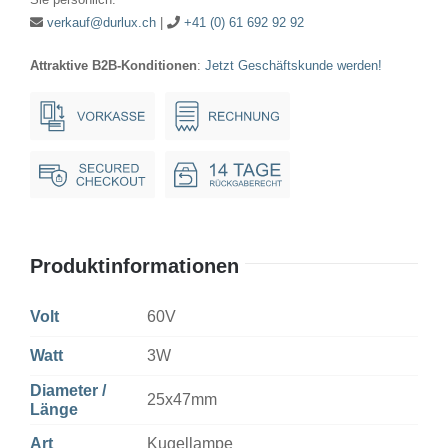
Menge
verkauf@durlux.ch
|
+41 (0) 61 692 92 92
Attraktive B2B-Konditionen
:
Jetzt Geschäftskunde werden!
Produktinformationen
Volt
60V
Watt
3W
Diameter /
25x47mm
Länge
Art
Kugellampe