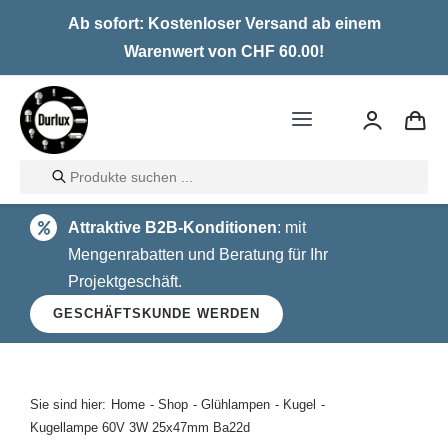
Skip
Ab sofort: Kostenloser Versand ab einem
to
Warenwert von CHF 60.00!
content
Toggle
Navigation
Products
Home
search
Attraktive B2B-Konditionen
: mit
LED
Mengenrabatten und Beratung für Ihr
Projektgeschäft.
Halogen
GESCHÄFTSKUNDE WERDEN
Glühlampen
Über uns
Sie sind hier:
Home
Shop
Glühlampen
Kugel
Kugellampe 60V 3W 25x47mm Ba22d
Kontakt