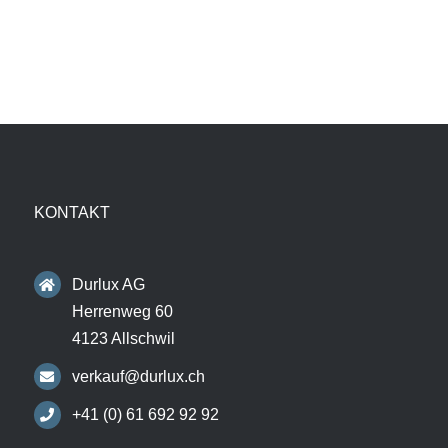
KONTAKT
Durlux AG
Herrenweg 60
4123 Allschwil
verkauf@durlux.ch
+41 (0) 61 692 92 92