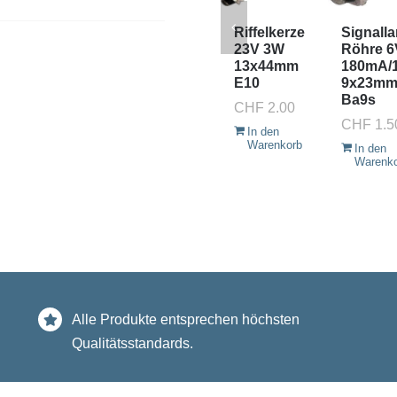
Riffelkerze
Signall
23V 3W
Röhre 6
13x44mm
180mA/
E10
9x23m
Ba9s
CHF
2.00
CHF
1.5
In den
Warenkorb
In den
Warenk
Alle Produkte entsprechen höchsten
Qualitätsstandards.