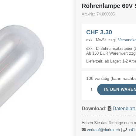
Röhrenlampe 60V
Art.-Nr.:
74.060005
CHF
3.30
exkl. MwSt.
zzgl.
Versandk
exkl. Einfuhrumsatzsteuer 
Ab 150 EUR Warenwert zzgl.
Lieferzeit:
ab Lager: 1-2 Arb
108 vorrätig (kann nachbe
IN DEN WARE
Röhrenlampe
60V
Download:
Datenblatt
5W
16x54mm
Haben Sie das Richtige noch ni
Ba15d
verkauf@durlux.ch
|
+41 
Menge