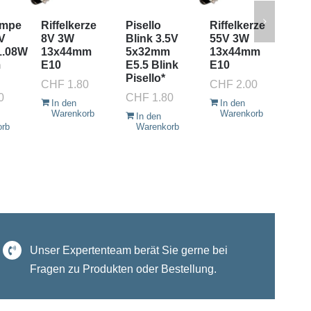
ampe
Riffelkerze
Pisello
Riffelkerze
Pis
V
8V 3W
Blink 3.5V
55V 3W
5x
1.08W
13x44mm
5x32mm
13x44mm
Bl
m
E10
E5.5 Blink
E10
CH
Pisello*
CHF
1.80
CHF
2.00
I
0
CHF
1.80
W
In den
In den
Warenkorb
Warenkorb
In den
orb
Warenkorb
Unser Expertenteam berät Sie gerne bei
Fragen zu Produkten oder Bestellung.