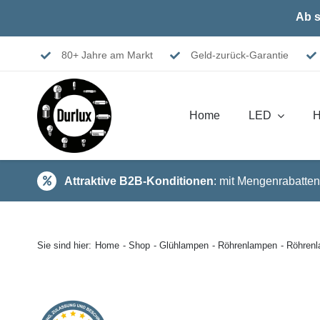
Skip
Ab s
to
content
80+ Jahre am Markt
Geld-zurück-Garantie
Home
LED
H
Attraktive B2B-Konditionen
: mit Mengenrabatten
Sie sind hier:
Home
Shop
Glühlampen
Röhrenlampen
Röhren