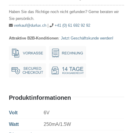
250mA/1.5W
Haben Sie das Richtige noch nicht gefunden? Gerne beraten wir
10x28mm
Sie persönlich.
Ba9s
verkauf@durlux.ch
|
+41 (0) 61 692 92 92
Menge
Attraktive B2B-Konditionen
:
Jetzt Geschäftskunde werden!
Produktinformationen
Volt
6V
Watt
250mA/1.5W