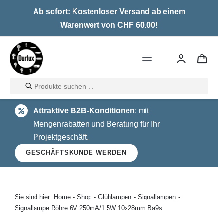
Skip
Ab sofort: Kostenloser Versand ab einem
to
Warenwert von CHF 60.00!
content
Toggle
Navigation
Products
Home
search
Attraktive B2B-Konditionen
: mit
LED
Mengenrabatten und Beratung für Ihr
Projektgeschäft.
Halogen
GESCHÄFTSKUNDE WERDEN
Glühlampen
Über uns
Sie sind hier:
Home
Shop
Glühlampen
Signallampen
Signallampe Röhre 6V 250mA/1.5W 10x28mm Ba9s
Kontakt