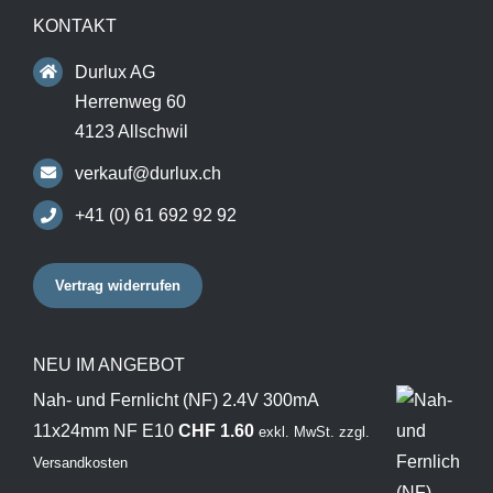
KONTAKT
Durlux AG
Herrenweg 60
4123 Allschwil
verkauf@durlux.ch
+41 (0) 61 692 92 92
Vertrag widerrufen
NEU IM ANGEBOT
Nah- und Fernlicht (NF) 2.4V 300mA
11x24mm NF E10
CHF
1.60
exkl. MwSt.
zzgl.
Versandkosten