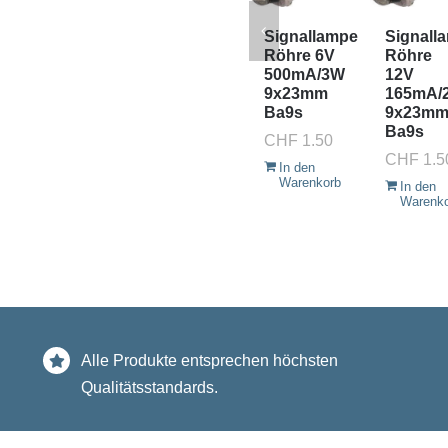
Signallampe
Signall
Röhre 6V
Röhre
500mA/3W
12V
9x23mm
165mA/
Ba9s
9x23m
Ba9s
CHF
1.50
CHF
1.5
In den
Warenkorb
In den
Warenk
Alle Produkte entsprechen höchsten
Qualitätsstandards.