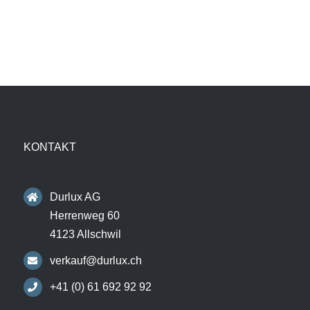
KONTAKT
Durlux AG
Herrenweg 60
4123 Allschwil
verkauf@durlux.ch
+41 (0) 61 692 92 92