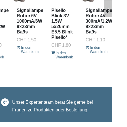
ampe
Signallampe
Pisello
Signallampe
Sc
Röhre 6V
Blink 3V
Röhre 4V
24
1000mA/6W
1.5W
300mA/1.2W
38
2W
9x23mm
5x26mm
9x23mm
Ba
m
Ba9s
E5.5 Blink
Ba9s
CH
Pisello*
CHF
1.50
CHF
1.10
I
0
CHF
1.80
W
In den
In den
Warenkorb
Warenkorb
In den
orb
Warenkorb
Unser Expertenteam berät Sie gerne bei
Fragen zu Produkten oder Bestellung.