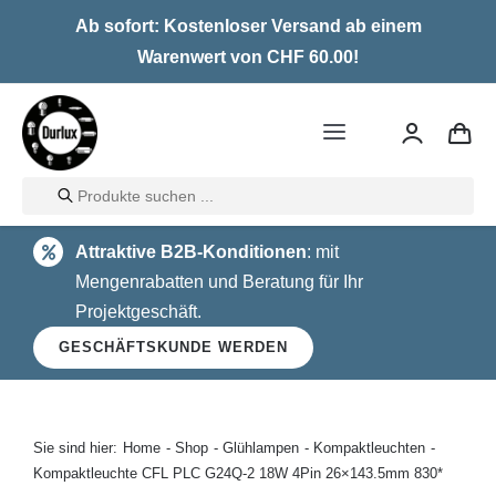
Skip
Ab sofort: Kostenloser Versand ab einem
to
Warenwert von CHF 60.00!
content
Toggle
Navigation
Products
Home
search
Attraktive B2B-Konditionen
: mit
LED
Mengenrabatten und Beratung für Ihr
Projektgeschäft.
Halogen
GESCHÄFTSKUNDE WERDEN
Glühlampen
Über uns
Sie sind hier:
Home
Shop
Glühlampen
Kompaktleuchten
Kompaktleuchte CFL PLC G24Q-2 18W 4Pin 26×143.5mm 830*
Kontakt