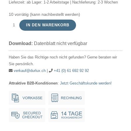
Lieferzeit:
ab Lager: 1-2 Arbeitstage | Nachlieferung: 2-3 Wochen
10 vorrätig (kann nachbestellt werden)
IN DEN WARENKORB
Kompaktleuchte
CFL
Download:
Datenblatt nicht verfügbar
PLC
G24Q-
Haben Sie das Richtige noch nicht gefunden? Gerne beraten wir
2
Sie persönlich.
18W
verkauf@durlux.ch
|
+41 (0) 61 692 92 92
4Pin
Attraktive B2B-Konditionen
:
Jetzt Geschäftskunde werden!
26x143.5mm
830*
Menge