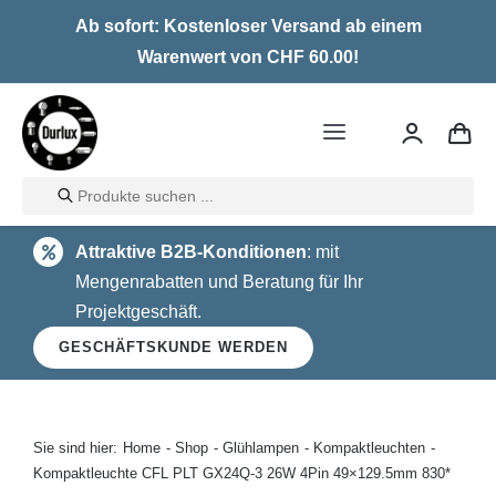
Skip
Ab sofort: Kostenloser Versand ab einem
to
Warenwert von CHF 60.00!
content
Toggle
Navigation
Products
Home
search
Attraktive B2B-Konditionen
: mit
LED
Mengenrabatten und Beratung für Ihr
Projektgeschäft.
Halogen
GESCHÄFTSKUNDE WERDEN
Glühlampen
Über uns
Sie sind hier:
Home
Shop
Glühlampen
Kompaktleuchten
Kompaktleuchte CFL PLT GX24Q-3 26W 4Pin 49×129.5mm 830*
Kontakt