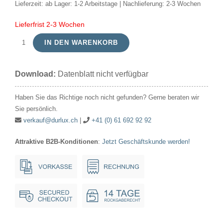
Lieferzeit:
ab Lager: 1-2 Arbeitstage | Nachlieferung: 2-3 Wochen
Lieferfrist 2-3 Wochen
IN DEN WARENKORB
Kompaktleuchte
CFL
Download:
Datenblatt nicht verfügbar
PLT
GX24Q-
Haben Sie das Richtige noch nicht gefunden? Gerne beraten wir
3
Sie persönlich.
26W
verkauf@durlux.ch
|
+41 (0) 61 692 92 92
4Pin
Attraktive B2B-Konditionen
:
Jetzt Geschäftskunde werden!
49x129.5mm
830*
Menge