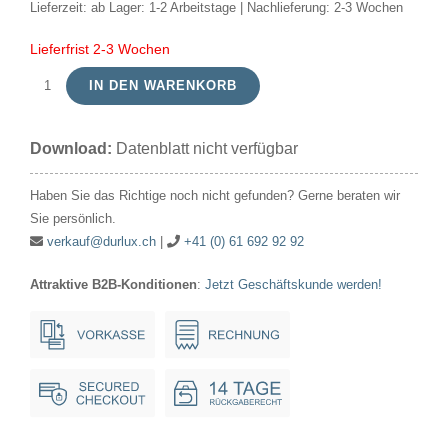
Lieferzeit:
ab Lager: 1-2 Arbeitstage | Nachlieferung: 2-3 Wochen
Lieferfrist 2-3 Wochen
IN DEN WARENKORB
Kompaktleuchte
CFL
Download:
Datenblatt nicht verfügbar
PLT
GX24Q-
Haben Sie das Richtige noch nicht gefunden? Gerne beraten wir
3
Sie persönlich.
32W
verkauf@durlux.ch
|
+41 (0) 61 692 92 92
4Pin
Attraktive B2B-Konditionen
:
Jetzt Geschäftskunde werden!
49x146mm
830*
Menge