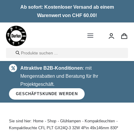
Skip
Ab sofort: Kostenloser Versand ab einem
to
Warenwert von CHF 60.00!
content
Toggle
Navigation
Products
Home
search
Attraktive B2B-Konditionen
: mit
LED
Mengenrabatten und Beratung für Ihr
Projektgeschäft.
Halogen
GESCHÄFTSKUNDE WERDEN
Glühlampen
Über uns
Sie sind hier:
Home
Shop
Glühlampen
Kompaktleuchten
Kompaktleuchte CFL PLT GX24Q-3 32W 4Pin 49x146mm 830*
Kontakt