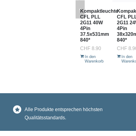
Kompaktleuchte
Kompakt
CFL PLL
CFL PL
2G11 40W
2G11 2
4Pin
4Pin
37.5x531mm
38x320
840*
840*
CHF
8.90
CHF
8.9
In den
In den
Warenkorb
Warenk
Alle Produkte entsprechen höchsten
Qualitätsstandards.