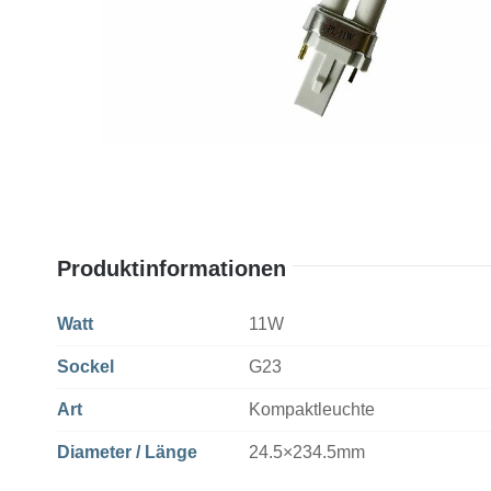
Produktinformationen
Watt
11W
Sockel
G23
Art
Kompaktleuchte
Diameter / Länge
24.5×234.5mm