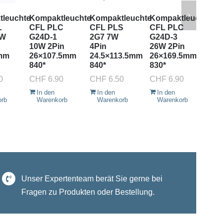
leuchte
Kompaktleuchte
Kompaktleuchte
Kompaktleuchte
Ko
L
CFL PLC
CFL PLS
CFL PLC
CF
4W
G24D-1
2G7 7W
G24D-3
2G
10W 2Pin
4Pin
26W 2Pin
4P
mm
26×107.5mm
24.5×113.5mm
26×169.5mm
38
840*
840*
830*
83
8K
0
CHF
6.90
CHF
6.50
CHF
6.90
In den
In den
In den
orb
Warenkorb
Warenkorb
Warenkorb
Unser Expertenteam berät Sie gerne bei
Fragen zu Produkten oder Bestellung.