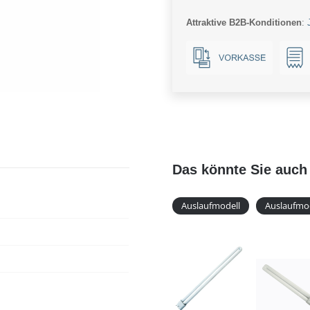
2Pin
Attraktive B2B-Konditionen
:
24.5x234.5mm
827*
Menge
Das könnte Sie auch 
Auslaufmodell
Auslaufmo