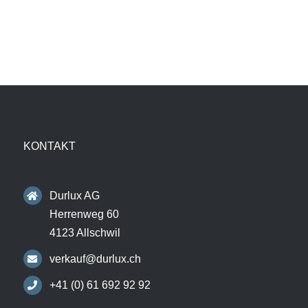
KONTAKT
Durlux AG
Herrenweg 60
4123 Allschwil
verkauf@durlux.ch
+41 (0) 61 692 92 92