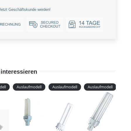
Jetzt Geschäftskunde werden!
interessieren
dell
Auslaufmodell
Auslaufmodell
Auslaufmodell
Aus