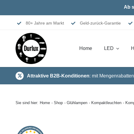
Skip
Ab s
to
content
80+ Jahre am Markt
Geld-zurück-Garantie
Home
LED
H
Attraktive B2B-Konditionen
: mit Mengenrabatten
Sie sind hier:
Home
Shop
Glühlampen
Kompaktleuchten
Komp