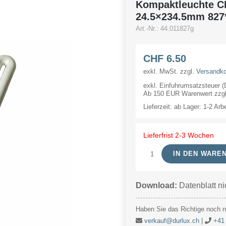
Kompaktleuchte C
24.5×234.5mm 827
Art.-Nr.:
44.011827g
CHF
6.50
exkl. MwSt.
zzgl.
Versandk
exkl. Einfuhrumsatzsteuer 
Ab 150 EUR Warenwert zzgl.
Lieferzeit:
ab Lager: 1-2 Arb
Lieferfrist 2-3 Wochen
IN DEN WARE
Kompaktleuchte
CFL
Download:
Datenblatt ni
PLS
G23
Haben Sie das Richtige noch ni
11W
verkauf@durlux.ch
|
+41 