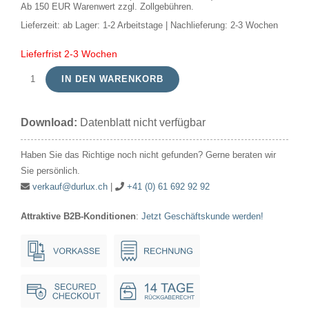
Ab 150 EUR Warenwert zzgl. Zollgebühren.
Lieferzeit:
ab Lager: 1-2 Arbeitstage | Nachlieferung: 2-3 Wochen
Lieferfrist 2-3 Wochen
IN DEN WARENKORB
Kompaktleuchte
CFL
Download:
Datenblatt nicht verfügbar
PLS
G23
Haben Sie das Richtige noch nicht gefunden? Gerne beraten wir
7W
Sie persönlich.
2Pin
verkauf@durlux.ch
|
+41 (0) 61 692 92 92
24.5x134.5mm
Attraktive B2B-Konditionen
:
Jetzt Geschäftskunde werden!
830*
Menge