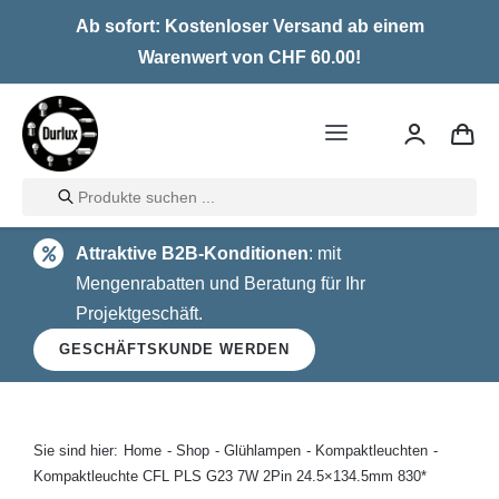
Skip
Ab sofort: Kostenloser Versand ab einem
to
Warenwert von CHF 60.00!
content
Toggle
Navigation
Products
Home
search
Attraktive B2B-Konditionen
: mit
LED
Mengenrabatten und Beratung für Ihr
Projektgeschäft.
Halogen
GESCHÄFTSKUNDE WERDEN
Glühlampen
Über uns
Sie sind hier:
Home
Shop
Glühlampen
Kompaktleuchten
Kompaktleuchte CFL PLS G23 7W 2Pin 24.5×134.5mm 830*
Kontakt