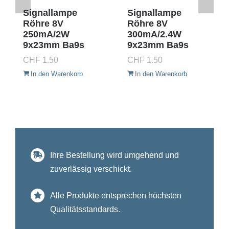
Signallampe
Signallampe
Röhre 8V
Röhre 8V
250mA/2W
300mA/2.4W
9x23mm Ba9s
9x23mm Ba9s
CHF
1.50
CHF
1.50
In den Warenkorb
In den Warenkorb
Ihre Bestellung wird umgehend und
zuverlässig verschickt.
Alle Produkte entsprechen höchsten
Qualitätsstandards.