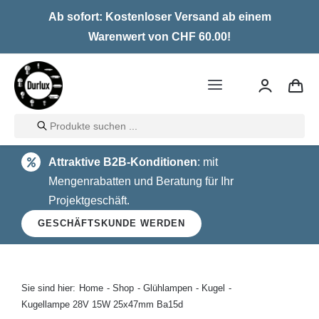
Skip
Ab sofort: Kostenloser Versand ab einem
to
Warenwert von CHF 60.00!
content
Toggle
Navigation
Products
Home
search
Attraktive B2B-Konditionen
: mit
LED
Mengenrabatten und Beratung für Ihr
Projektgeschäft.
Halogen
GESCHÄFTSKUNDE WERDEN
Glühlampen
Über uns
Sie sind hier:
Home
Shop
Glühlampen
Kugel
Kugellampe 28V 15W 25x47mm Ba15d
Kontakt