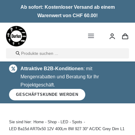
Skip
Ab sofort: Kostenloser Versand ab einem
to
Warenwert von CHF 60.00!
content
Toggle
Navigation
Products
Home
search
Attraktive B2B-Konditionen
: mit
LED
Mengenrabatten und Beratung für Ihr
Projektgeschäft.
Halogen
GESCHÄFTSKUNDE WERDEN
Glühlampen
Über uns
Sie sind hier:
Home
Shop
LED
Spots
LED Ba15d AR70x50 12V 400Lm 8W 927 30° AC/DC Grey Dim L1
Kontakt