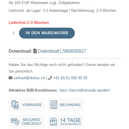
Ab 150 EUR Warenwert zzgl. Zollgebühren.
Lieferzeit:
ab Lager: 1-2 Arbeitstage | Nachlieferung: 2-3 Wochen
Lieferfrist 2-3 Wochen
IN DEN WARENKORB
LED
Ba15d
Download:
Datenblatt L560830927
AR70x50
12V
Haben Sie das Richtige noch nicht gefunden? Gerne beraten wir
400Lm
Sie persönlich.
8W
verkauf@durlux.ch
|
+41 (0) 61 692 92 92
927
Attraktive B2B-Konditionen
:
Jetzt Geschäftskunde werden!
30°
AC/DC
Grey
Dim
L1