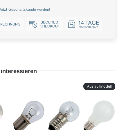
Jetzt Geschäftskunde werden!
interessieren
Auslaufmodell
Lic
+
Wa