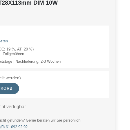
 T28X113mm DIM 10W
osten
(DE: 19 %, AT: 20 %)
 Zollgebühren.
eitstage | Nachlieferung: 2-3 Wochen
ellt werden)
NKORB
cht verfügbar
cht gefunden? Gerne beraten wir Sie persönlich.
(0) 61 692 92 92