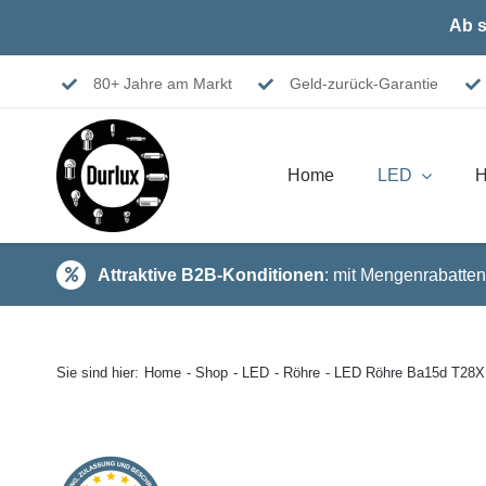
Skip
Ab s
to
content
80+ Jahre am Markt
Geld-zurück-Garantie
Home
LED
H
Attraktive B2B-Konditionen
: mit Mengenrabatten
Sie sind hier:
Home
Shop
LED
Röhre
LED Röhre Ba15d T28X