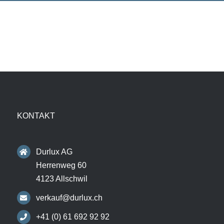
KONTAKT
Durlux AG
Herrenweg 60
4123 Allschwil
verkauf@durlux.ch
+41 (0) 61 692 92 92