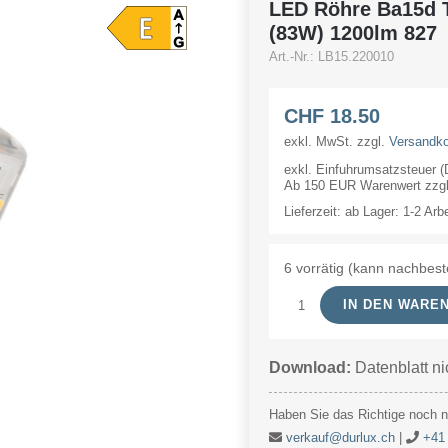
LED Röhre Ba15d
(83W) 1200lm 827
Art.-Nr.:
LB15.220010
CHF
18.50
exkl. MwSt.
zzgl.
Versandk
exkl. Einfuhrumsatzsteuer 
Ab 150 EUR Warenwert zzgl.
Lieferzeit:
ab Lager: 1-2 Arb
6 vorrätig (kann nachbest
IN DEN WARE
LED
Röhre
Download:
Datenblatt ni
Ba15d
T28X113mm
Haben Sie das Richtige noch ni
DIM
verkauf@durlux.ch
|
+41 