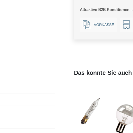
10W
Attraktive B2B-Konditionen
:
(83W)
1200lm
827
Menge
Das könnte Sie auch 