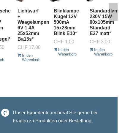
5.
25
ische
Lichtwurf
Blinklampe
Standardlampe
Ba
+
Kugel 12V
230V 15W
W
Waagelampen
500mA
60x105mm
CH
m
6V 1.4A
15x28mm
Standard
I
25x52mm
Blink E10*
E27 matt*
W
egel*
Ba15s*
CHF
1.00
CHF
3.00
50
CHF
17.00
In den
In den
Warenkorb
Warenkorb
In den
orb
Warenkorb
Unser Expertenteam berät Sie gerne bei
Fragen zu Produkten oder Bestellung.