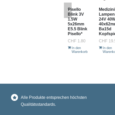
Pisello
Medizin
Blink 3V
Lampen
1.5W
24V 40
5x26mm
40x62m
E5.5 Blink
Ba15d
Pisello*
Kopfspi
CHF
1.80
CHF
19.
In den
In den
Warenkorb
Warenk
Alle Produkte entsprechen höchsten
Qualitätsstandards.