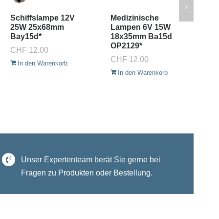
Schiffslampe 12V
Medizinische
Pr
25W 25x68mm
Lampen 6V 15W
F
Bay15d*
18x35mm Ba15d
5
OP2129*
B
CHF
12.00
CHF
12.00
C
In den Warenkorb
In den Warenkorb
Unser Expertenteam berät Sie gerne bei
Fragen zu Produkten oder Bestellung.