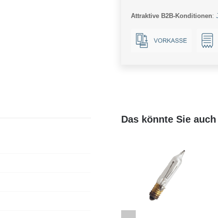
120-
Attraktive B2B-Konditionen
:
350mA
Phase-
Cut
CC
Menge
Das könnte Sie auch 