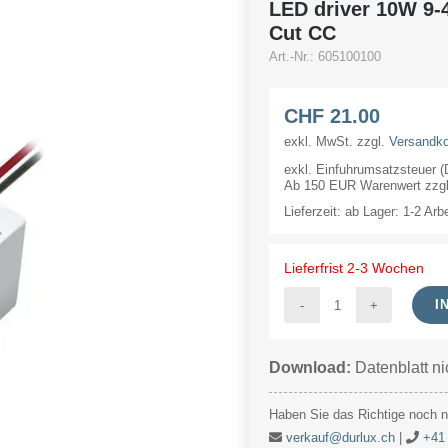
LED driver 10W 9-
Cut CC
Art.-Nr.:
605100100
CHF
21.00
exkl. MwSt.
zzgl.
Versandk
exkl. Einfuhrumsatzsteuer 
Ab 150 EUR Warenwert zzgl.
Lieferzeit:
ab Lager: 1-2 Arb
Lieferfrist 2-3 Wochen
I
LED
driver
Download:
Datenblatt ni
10W
9-
Haben Sie das Richtige noch ni
42V
verkauf@durlux.ch
|
+41 