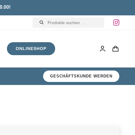
0.00!
Products
search
ONLINESHOP
GESCHÄFTSKUNDE WERDEN