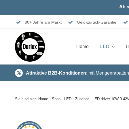
Skip
Ab s
to
content
80+ Jahre am Markt
Geld-zurück-Garantie
Home
LED
H
Attraktive B2B-Konditionen
: mit Mengenrabatten
Sie sind hier:
Home
Shop
LED
Zubehör
LED driver 10W 9-42