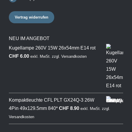
Vertrag widerrufen
NEU IM ANGEBOT
Kugellampe 260V 15W 26x54mm E14 rot
CHF
6.00
exkl. MwSt.
zzgl.
Versandkosten
Kompaktleuchte CFL PLT GX24Q-3 26W
4Pin 49x129.5mm 840*
CHF
8.90
exkl. MwSt.
zzgl.
Versandkosten