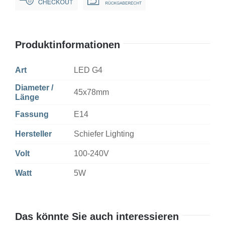
Opal
Non-
Dim
Produktinformationen
Menge
Art
LED G4
Diameter /
45x78mm
Länge
Fassung
E14
Hersteller
Schiefer Lighting
Volt
100-240V
Watt
5W
Das könnte Sie auch interessieren