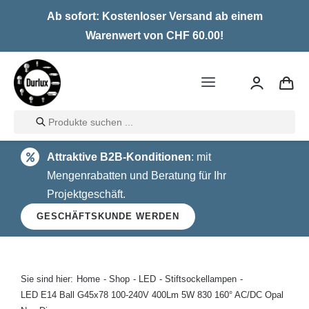
Skip
Ab sofort: Kostenloser Versand ab einem
to
Warenwert von CHF 60.00!
content
Toggle
Navigation
Products
Home
search
Attraktive B2B-Konditionen
: mit
LED
Mengenrabatten und Beratung für Ihr
Projektgeschäft.
Halogen
GESCHÄFTSKUNDE WERDEN
Glühlampen
Über uns
Sie sind hier:
Home
Shop
LED
Stiftsockellampen
LED E14 Ball G45x78 100-240V 400Lm 5W 830 160° AC/DC Opal
Kontakt