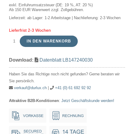
exkl. Einfuhrumsatzsteuer (DE: 19 %, AT: 20 %)
Ab 150 EUR Warenwert zzgl. Zollgebühren.
Lieferzeit:
ab Lager: 1-2 Arbeitstage | Nachlieferung: 2-3 Wochen
Lieferfrist 2-3 Wochen
IN DEN WARENKORB
LED
E14
Download:
Datenblatt LB147240030
Ball
G45x78
Haben Sie das Richtige noch nicht gefunden? Gerne beraten wir
100-
Sie persönlich.
240V
verkauf@durlux.ch
|
+41 (0) 61 692 92 92
400Lm
Attraktive B2B-Konditionen
:
Jetzt Geschäftskunde werden!
5W
830
160°
AC/DC