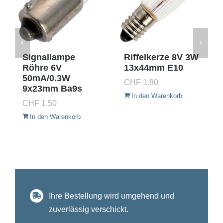
Signallampe
Riffelkerze 8V 3W
Röhre 6V
13x44mm E10
50mA/0.3W
CHF
1.80
9x23mm Ba9s
In den Warenkorb
CHF
1.50
In den Warenkorb
Ihre Bestellung wird umgehend und
zuverlässig verschickt.