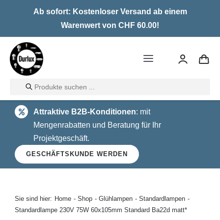
Skip
Ab sofort: Kostenloser Versand ab einem
to
Warenwert von CHF 60.00!
content
Toggle
Navigation
Products
Home
search
Attraktive B2B-Konditionen
: mit
LED
Mengenrabatten und Beratung für Ihr
Projektgeschäft.
Halogen
GESCHÄFTSKUNDE WERDEN
Glühlampen
Über uns
Sie sind hier:
Home
Shop
Glühlampen
Standardlampen
Standardlampe 230V 75W 60x105mm Standard Ba22d matt*
Kontakt