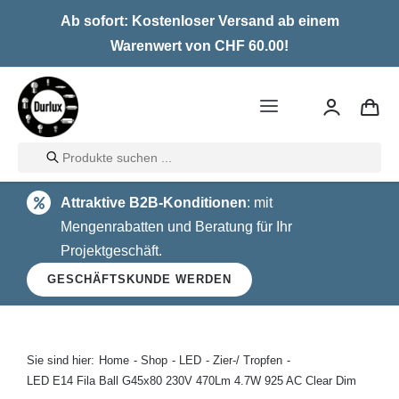
Skip
Ab sofort: Kostenloser Versand ab einem
to
Warenwert von CHF 60.00!
content
Toggle
Navigation
Products
Home
search
Attraktive B2B-Konditionen
: mit
LED
Mengenrabatten und Beratung für Ihr
Projektgeschäft.
Halogen
GESCHÄFTSKUNDE WERDEN
Glühlampen
Über uns
Sie sind hier:
Home
Shop
LED
Zier-/ Tropfen
LED E14 Fila Ball G45x80 230V 470Lm 4.7W 925 AC Clear Dim
Kontakt