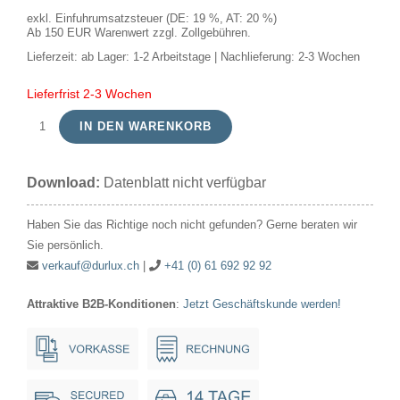
exkl. Einfuhrumsatzsteuer (DE: 19 %, AT: 20 %)
Ab 150 EUR Warenwert zzgl. Zollgebühren.
Lieferzeit:
ab Lager: 1-2 Arbeitstage | Nachlieferung: 2-3 Wochen
Lieferfrist 2-3 Wochen
IN DEN WARENKORB
LED
E14
Download:
Datenblatt nicht verfügbar
Fila
Ball
Haben Sie das Richtige noch nicht gefunden? Gerne beraten wir
G45x80
Sie persönlich.
230V
verkauf@durlux.ch
|
+41 (0) 61 692 92 92
470Lm
Attraktive B2B-Konditionen
:
Jetzt Geschäftskunde werden!
4.7W
925
AC
Clear