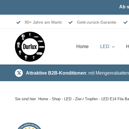
Skip
Ab s
to
content
80+ Jahre am Markt
Geld-zurück-Garantie
Home
LED
H
Attraktive B2B-Konditionen
: mit Mengenrabatten
Sie sind hier:
Home
Shop
LED
Zier-/ Tropfen
LED E14 Fila B