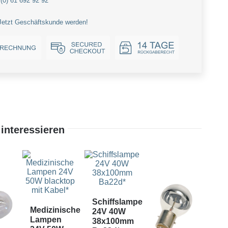
(0) 61 692 92 92
Jetzt Geschäftskunde werden!
interessieren
Schiffslampe
Medizinische
Lic
24V 40W
Lampen
+
38x100mm