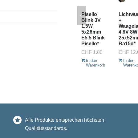
Pisello
Lichtwu
Blink 3V
+
1.5W
Waagel
5x26mm
4.8V 8W
E5.5 Blink
25x52m
Pisello*
Ba15d*
CHF
1.80
CHF
12.
In den
In den
Warenkorb
Warenk
Alle Produkte entsprechen höchsten
Qualitätsstandards.