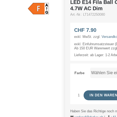
LED E14 Fila Ball
4.7W AC Dim
Art.-Nr.:
LT1472250080
CHF
7.90
exkl. MwSt.
zzgl.
Versandk
exkl. Einfuhrumsatzsteuer 
Ab 150 EUR Warenwert zzgl.
Lieferzeit:
ab Lager: 1-2 Arb
Farbe
IN DEN WARE
LED
E14
Haben Sie das Richtige noch ni
Fila