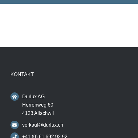
KONTAKT
Durlux AG
Herrenweg 60
4123 Allschwil
verkauf@durlux.ch
+41 (0) 61 692 92 92