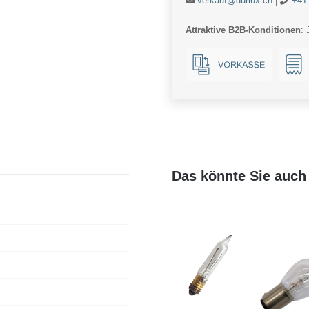
verkauf@durlux.ch
|
+41 
Ball
G45x80
Attraktive B2B-Konditionen
:
230V
470Lm
4.7W
AC
Dim
Menge
Das könnte Sie auch 