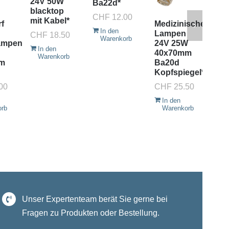
24V 50W
Wa
Ba22d*
blacktop
4.
CHF
12.00
mit Kabel*
30
rf
Medizinische
In den
Ba
Lampen
CHF
18.50
Warenkorb
ampen
24V 25W
CH
In den
40x70mm
Warenkorb
I
m
Ba20d
W
Kopfspiegel*
00
CHF
25.50
In den
orb
Warenkorb
Unser Expertenteam berät Sie gerne bei
Fragen zu Produkten oder Bestellung.