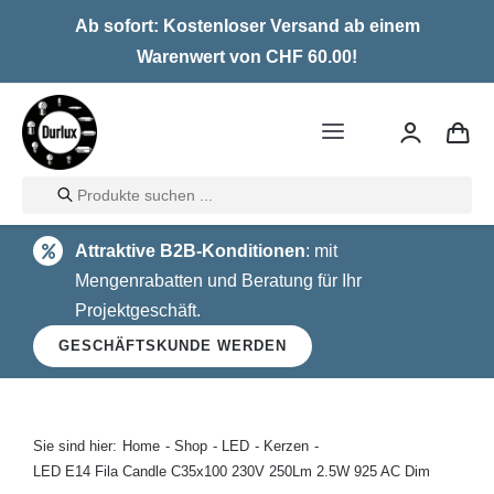
Skip
Ab sofort: Kostenloser Versand ab einem
to
Warenwert von CHF 60.00!
content
Toggle
Navigation
Products
Home
search
Attraktive B2B-Konditionen
: mit
LED
Mengenrabatten und Beratung für Ihr
Projektgeschäft.
Halogen
GESCHÄFTSKUNDE WERDEN
Glühlampen
Über uns
Sie sind hier:
Home
Shop
LED
Kerzen
LED E14 Fila Candle C35x100 230V 250Lm 2.5W 925 AC Dim
Kontakt