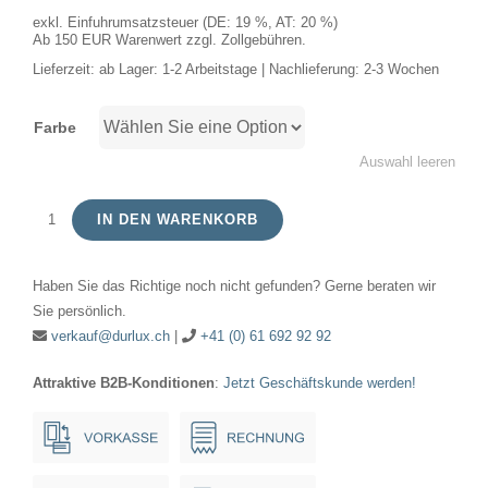
exkl. Einfuhrumsatzsteuer (DE: 19 %, AT: 20 %)
Ab 150 EUR Warenwert zzgl. Zollgebühren.
Lieferzeit:
ab Lager: 1-2 Arbeitstage | Nachlieferung: 2-3 Wochen
Farbe
Auswahl leeren
IN DEN WARENKORB
LED
E14
Haben Sie das Richtige noch nicht gefunden? Gerne beraten wir
Fila
Sie persönlich.
Candle
verkauf@durlux.ch
|
+41 (0) 61 692 92 92
C35x100
Attraktive B2B-Konditionen
:
Jetzt Geschäftskunde werden!
230V
250Lm
2.5W
925