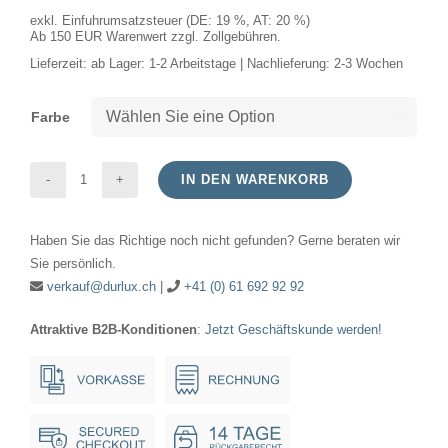
exkl. Einfuhrumsatzsteuer (DE: 19 %, AT: 20 %)
Ab 150 EUR Warenwert zzgl. Zollgebühren.
Lieferzeit:
ab Lager: 1-2 Arbeitstage | Nachlieferung: 2-3 Wochen
Farbe

IN DEN WARENKORB
LED
E27
Haben Sie das Richtige noch nicht gefunden? Gerne beraten wir
Fila
Sie persönlich.
Ball
verkauf@durlux.ch
|
+41 (0) 61 692 92 92
G45x80
Attraktive B2B-Konditionen
:
Jetzt Geschäftskunde werden!
230V
806Lm
7W
AC
Dim