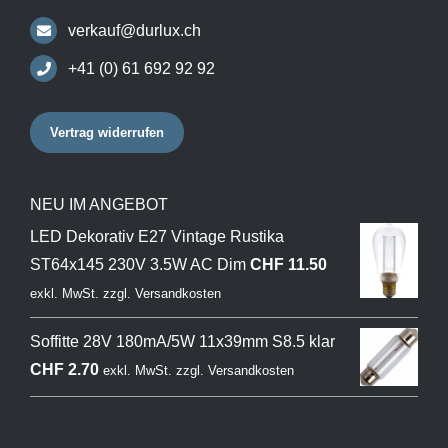
verkauf@durlux.ch
+41 (0) 61 692 92 92
Vertrag widerrufen
NEU IM ANGEBOT
LED Dekorativ E27 Vintage Rustika
ST64x145 230V 3.5W AC Dim
CHF
11.50
exkl. MwSt.
zzgl.
Versandkosten
Soffitte 28V 180mA/5W 11x39mm S8.5 klar
CHF
2.70
exkl. MwSt.
zzgl.
Versandkosten