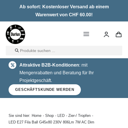
Skip
Ab sofort: Kostenloser Versand ab einem
to
Warenwert von CHF 60.00!
content
Toggle
Navigation
Products
Home
search
Attraktive B2B-Konditionen
: mit
LED
Mengenrabatten und Beratung für Ihr
Projektgeschäft.
Halogen
GESCHÄFTSKUNDE WERDEN
Glühlampen
Über uns
Sie sind hier:
Home
Shop
LED
Zier-/ Tropfen
LED E27 Fila Ball G45x80 230V 806Lm 7W AC Dim
Kontakt