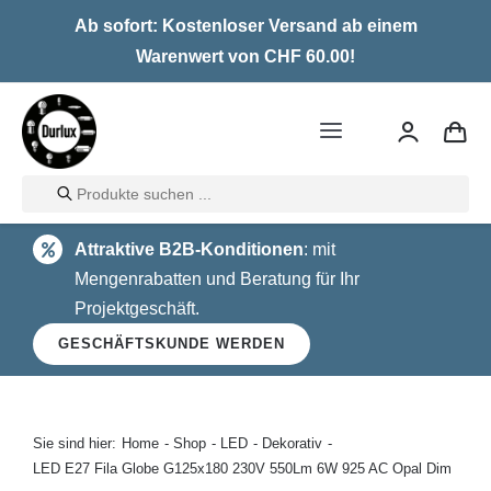
Skip
Ab sofort: Kostenloser Versand ab einem
to
Warenwert von CHF 60.00!
content
Toggle
Navigation
Products
Home
search
Attraktive B2B-Konditionen
: mit
LED
Mengenrabatten und Beratung für Ihr
Projektgeschäft.
Halogen
GESCHÄFTSKUNDE WERDEN
Glühlampen
Über uns
Sie sind hier:
Home
Shop
LED
Dekorativ
LED E27 Fila Globe G125x180 230V 550Lm 6W 925 AC Opal Dim
Kontakt