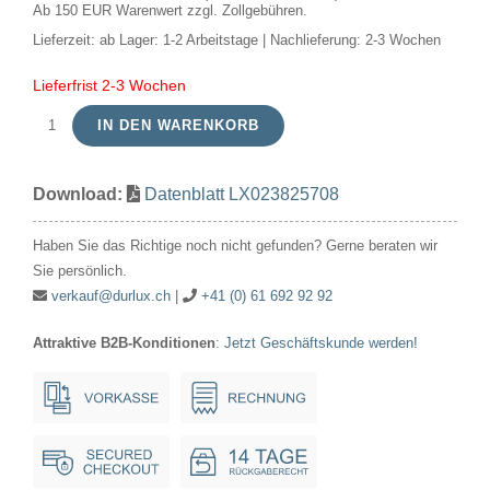
Ab 150 EUR Warenwert zzgl. Zollgebühren.
Lieferzeit:
ab Lager: 1-2 Arbeitstage | Nachlieferung: 2-3 Wochen
Lieferfrist 2-3 Wochen
IN DEN WARENKORB
LED
E27
Download:
Datenblatt LX023825708
Fila
Globe
Haben Sie das Richtige noch nicht gefunden? Gerne beraten wir
G125x180
Sie persönlich.
230V
verkauf@durlux.ch
|
+41 (0) 61 692 92 92
550Lm
Attraktive B2B-Konditionen
:
Jetzt Geschäftskunde werden!
6W
925
AC
Opal
Dim