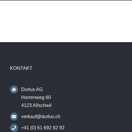
KONTAKT
Durlux AG
Herrenweg 60
4123 Allschwil
verkauf@durlux.ch
+41 (0) 61 692 92 92