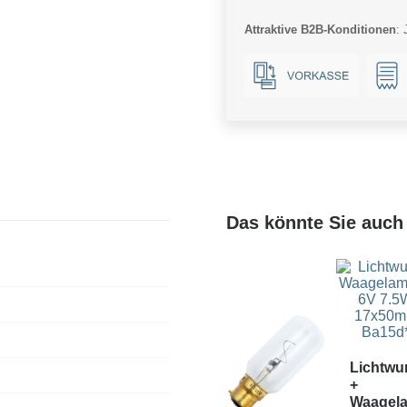
Globe
Attraktive B2B-Konditionen
:
G125x170
250Lm
2.9W
922
AC
Gold
Dim
Menge
Das könnte Sie auch 
Lichtwu
+
Waagel