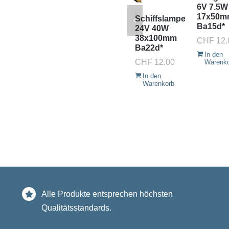
6V 7.5W
17x50m
Schiffslampe
Ba15d*
24V 40W
38x100mm
CHF
12.
Ba22d*
In den
CHF
12.00
Warenk
In den
Warenkorb
Alle Produkte entsprechen höchsten
Qualitätsstandards.