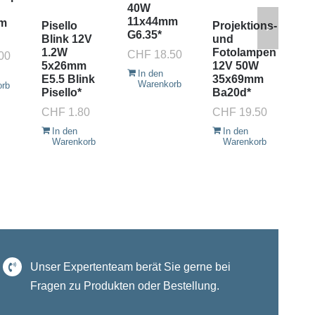
40W
50
11x44mm
11
m
Pisello
Projektions-
G6.35*
G6
Blink 12V
und
1.2W
Fotolampen
CHF
18.50
CH
00
5x26mm
12V 50W
In den
I
E5.5 Blink
35x69mm
Warenkorb
W
orb
Pisello*
Ba20d*
CHF
1.80
CHF
19.50
In den
In den
Warenkorb
Warenkorb
Unser Expertenteam berät Sie gerne bei
Fragen zu Produkten oder Bestellung.