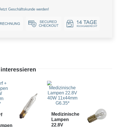
Jetzt Geschäftskunde werden!
interessieren
Medizinische
Me
rf
Lampen
La
22.8V
22
ampen