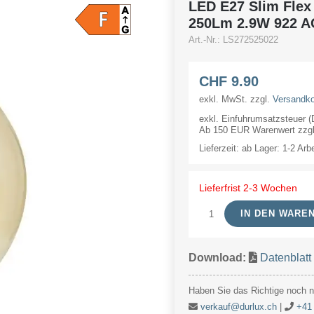
LED E27 Slim Flex
250Lm 2.9W 922 A
Art.-Nr.:
LS272525022
CHF
9.90
exkl. MwSt.
zzgl.
Versandk
exkl. Einfuhrumsatzsteuer 
Ab 150 EUR Warenwert zzgl.
Lieferzeit:
ab Lager: 1-2 Arb
Lieferfrist 2-3 Wochen
IN DEN WARE
LED
E27
Download:
Datenblat
Slim
Flex
Haben Sie das Richtige noch ni
Fila
verkauf@durlux.ch
|
+41 