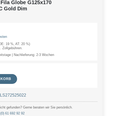
 Fila Globe G125x170
C Gold Dim
osten
(DE: 19 %, AT: 20 %)
 Zollgebühren.
eitstage | Nachlieferung: 2-3 Wochen
NKORB
t LS272525022
cht gefunden? Gerne beraten wir Sie persönlich.
(0) 61 692 92 92