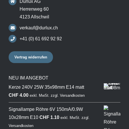
Durlux AG
Herrenweg 60
4123 Allschwil
verkauf@durlux.ch
+41 (0) 61 692 92 92
Vertrag widerrufen
NEU IM ANGEBOT
Kerze 240V 25W 35x98mm E14 matt
CHF
4.00
exkl. MwSt.
zzgl.
Versandkosten
Signallampe Röhre 6V 150mA/0.9W
10x28mm E10
CHF
1.10
exkl. MwSt.
zzgl.
Versandkosten