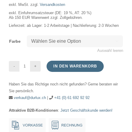
exkl. MwSt.
zzgl.
Versandkosten
exkl. Einfuhrumsatzsteuer (DE: 19 %, AT: 20 %)
Ab 150 EUR Warenwert zzgl. Zollgebühren.
Lieferzeit:
ab Lager: 1-2 Arbeitstage | Nachlieferung: 2-3 Wochen
Farbe

Auswahl leeren
IN DEN WARENKORB
LED
G13
Haben Sie das Richtige noch nicht gefunden? Gerne beraten wir
Glass
Sie persönlich.
T8
verkauf@durlux.ch
|
+41 (0) 61 692 92 92
Tube
Attraktive B2B-Konditionen
:
Jetzt Geschäftskunde werden!
T26x1514
3200Lm
20W