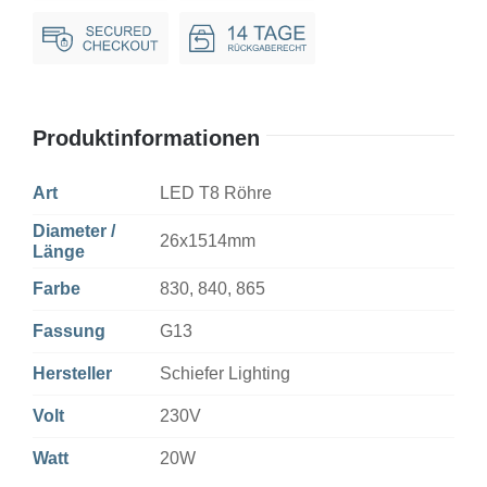
AC+CCG
Milky
Non-
Dim
Produktinformationen
Menge
Art
LED T8 Röhre
Diameter /
26x1514mm
Länge
Farbe
830, 840, 865
Fassung
G13
Hersteller
Schiefer Lighting
Volt
230V
Watt
20W