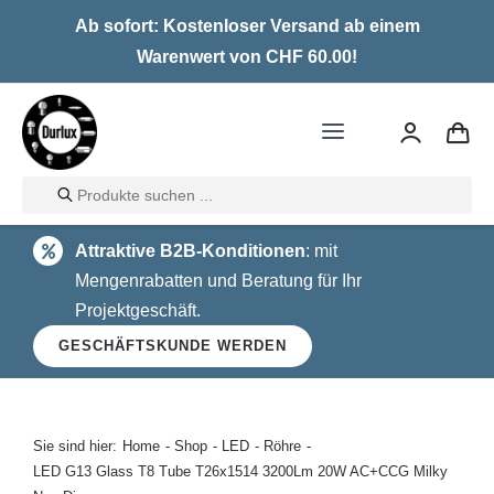
Skip
Ab sofort: Kostenloser Versand ab einem
to
Warenwert von CHF 60.00!
content
Toggle
Navigation
Products
Home
search
Attraktive B2B-Konditionen
: mit
LED
Mengenrabatten und Beratung für Ihr
Projektgeschäft.
Halogen
GESCHÄFTSKUNDE WERDEN
Glühlampen
Über uns
Sie sind hier:
Home
Shop
LED
Röhre
LED G13 Glass T8 Tube T26x1514 3200Lm 20W AC+CCG Milky
Kontakt