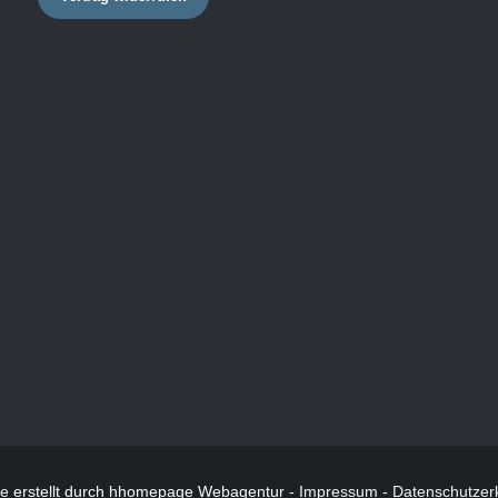
te
erstellt durch hhomepage Webagentur -
Impressum
-
Datenschutzer