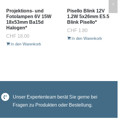
Projektions- und
Pisello Blink 12V
Pi
Fotolampen 6V 15W
1.2W 5x26mm E5.5
5x
18x53mm Ba15d
Blink Pisello*
Pi
Halogen*
CHF
1.80
C
CHF
18.00
In den Warenkorb
In den Warenkorb
Unser Expertenteam berät Sie gerne bei
Fragen zu Produkten oder Bestellung.