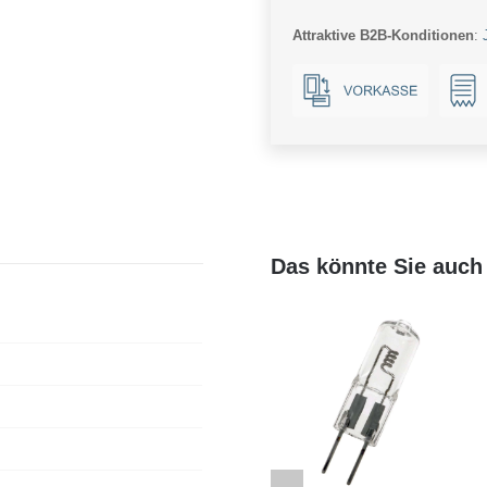
230V
Attraktive B2B-Konditionen
:
490Lm
6.5W
921-
930
CRI97
36°
AC
Dim
Das könnte Sie auch 
Menge