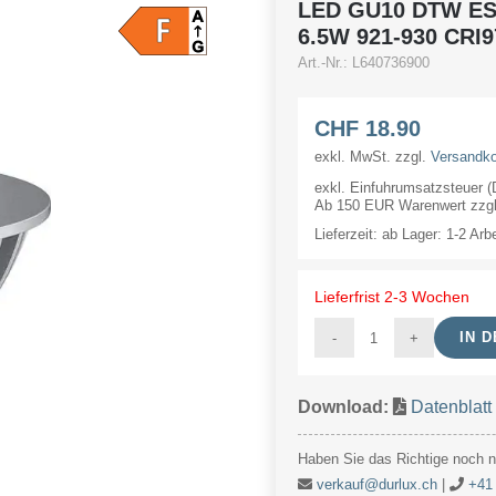
LED GU10 DTW ES
6.5W 921-930 CRI9
Art.-Nr.:
L640736900
CHF
18.90
exkl. MwSt.
zzgl.
Versandk
exkl. Einfuhrumsatzsteuer 
Ab 150 EUR Warenwert zzgl.
Lieferzeit:
ab Lager: 1-2 Arb
Lieferfrist 2-3 Wochen
IN 
LED
GU10
Download:
Datenblat
DTW
ES63
Haben Sie das Richtige noch ni
63x57
verkauf@durlux.ch
|
+41 