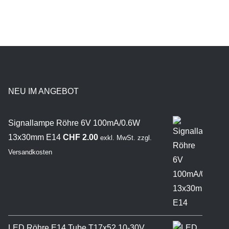
NEU IM ANGEBOT
Signallampe Röhre 6V 100mA/0.6W
13x30mm E14
CHF
2.00
exkl. MwSt.
zzgl.
Versandkosten
LED Röhre E14 Tube T17x52 10-30V