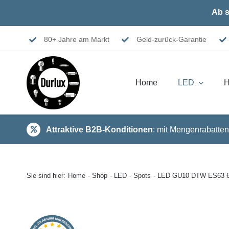
Skip
Ab s
to
content
80+ Jahre am Markt
Geld-zurück-Garantie
Home
LED
H
Attraktive B2B-Konditionen
: mit Mengenrabatten
Sie sind hier:
Home
Shop
LED
Spots
LED GU10 DTW ES63 63