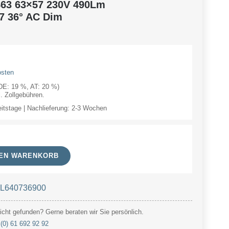
63 63×57 230V 490Lm
7 36° AC Dim
osten
(DE: 19 %, AT: 20 %)
 Zollgebühren.
eitstage | Nachlieferung: 2-3 Wochen
DEN WARENKORB
t L640736900
cht gefunden? Gerne beraten wir Sie persönlich.
(0) 61 692 92 92