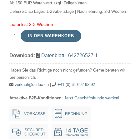
Ab 150 EUR Warenwert zzgl. Zollgebühren.
Lieferzeit:
ab Lager: 1-2 Arbeitstage | Nachlieferung: 2-3 Wochen
Lieferfrist 2-3 Wochen
IN DEN WARENKORB
LED
GU10
Download:
Datenblatt L642726527-1
MR16
Glass
Haben Sie das Richtige noch nicht gefunden? Gerne beraten wir
50x54
Sie persönlich.
230V
verkauf@durlux.ch
|
+41 (0) 61 692 92 92
300Lm
Attraktive B2B-Konditionen
:
Jetzt Geschäftskunde werden!
3.4W
927
36°
AC
Dim