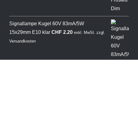
Signallampe Kugel 60V 83mA/5W
15x29mm E10 klar
CHF
2.20
exkl. MwSt.
zzgl.
Versandkosten
Copyright 2026 © Durlux AG. Alle Rechte vorbehalten.
Webseite
erstellt durch hhomepage Webagentur -
Impressum
-
Datenschutzerklärung
-
AGB
-