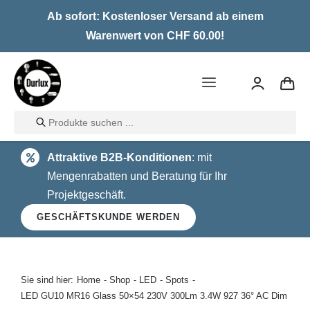
Skip
Ab sofort: Kostenloser Versand ab einem
to
Warenwert von CHF 60.00!
content
Toggle
Navigation
Products
Home
search
Attraktive B2B-Konditionen
: mit
LED
Mengenrabatten und Beratung für Ihr
Projektgeschäft.
Halogen
GESCHÄFTSKUNDE WERDEN
Glühlampen
Über uns
Sie sind hier:
Home
Shop
LED
Spots
LED GU10 MR16 Glass 50×54 230V 300Lm 3.4W 927 36° AC Dim
Kontakt