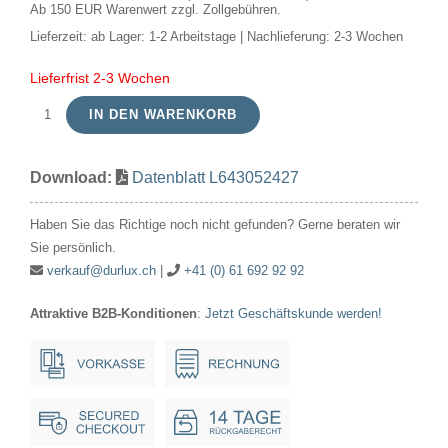
Ab 150 EUR Warenwert zzgl. Zollgebühren.
Lieferzeit:
ab Lager: 1-2 Arbeitstage | Nachlieferung: 2-3 Wochen
Lieferfrist 2-3 Wochen
IN DEN WARENKORB
LED
GU10
Download:
Datenblatt L643052427
Tube
T22x52
Haben Sie das Richtige noch nicht gefunden? Gerne beraten wir
230V
Sie persönlich.
420Lm
verkauf@durlux.ch
|
+41 (0) 61 692 92 92
4W
Attraktive B2B-Konditionen
:
Jetzt Geschäftskunde werden!
827
AC
Frosted
Dim
Menge