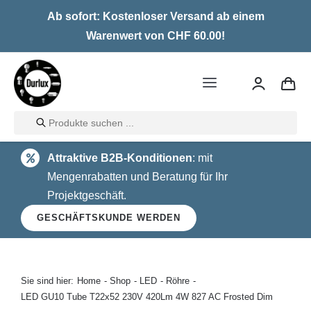
Skip
Ab sofort: Kostenloser Versand ab einem
to
Warenwert von CHF 60.00!
content
Toggle
Navigation
Products
Home
search
Attraktive B2B-Konditionen
: mit
LED
Mengenrabatten und Beratung für Ihr
Projektgeschäft.
Halogen
GESCHÄFTSKUNDE WERDEN
Glühlampen
Über uns
Sie sind hier:
Home
Shop
LED
Röhre
LED GU10 Tube T22x52 230V 420Lm 4W 827 AC Frosted Dim
Kontakt