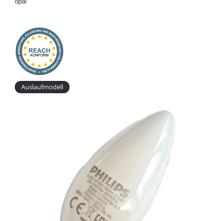
opal
Onlineshop
Auslaufmodell