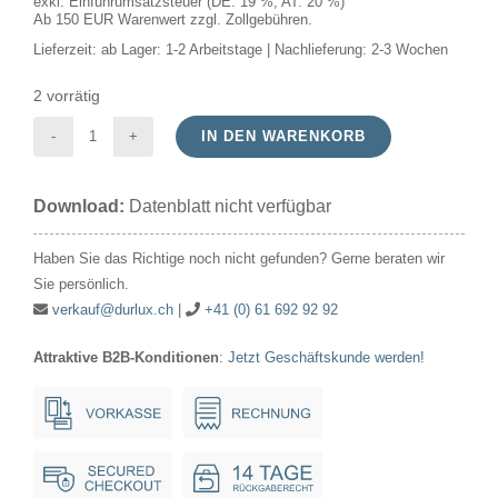
exkl. Einfuhrumsatzsteuer (DE: 19 %, AT: 20 %)
Ab 150 EUR Warenwert zzgl. Zollgebühren.
Lieferzeit:
ab Lager: 1-2 Arbeitstage | Nachlieferung: 2-3 Wochen
2 vorrätig
IN DEN WARENKORB
LED
Kerze
Download:
Datenblatt nicht verfügbar
220-
240V
Haben Sie das Richtige noch nicht gefunden? Gerne beraten wir
2.2W
Sie persönlich.
(=25W)
verkauf@durlux.ch
|
+41 (0) 61 692 92 92
97x35mm
Attraktive B2B-Konditionen
:
Jetzt Geschäftskunde werden!
E14
2700K
250lm
opal
Menge