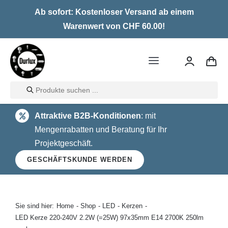
Skip
Ab sofort: Kostenloser Versand ab einem
to
Warenwert von CHF 60.00!
content
Toggle
Navigation
Products
Home
search
Attraktive B2B-Konditionen
: mit
LED
Mengenrabatten und Beratung für Ihr
Projektgeschäft.
Halogen
GESCHÄFTSKUNDE WERDEN
Glühlampen
Über uns
Sie sind hier:
Home
Shop
LED
Kerzen
LED Kerze 220-240V 2.2W (=25W) 97x35mm E14 2700K 250lm
Kontakt