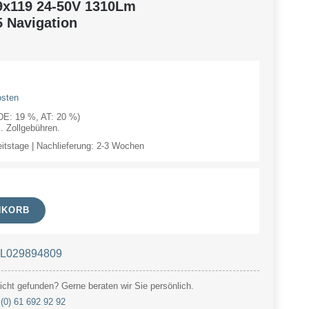
9x119 24-50V 1310Lm
 Navigation
osten
(DE: 19 %, AT: 20 %)
 Zollgebühren.
eitstage | Nachlieferung: 2-3 Wochen
NKORB
t L029894809
cht gefunden? Gerne beraten wir Sie persönlich.
(0) 61 692 92 92