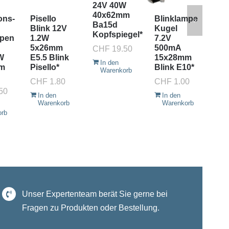
24V 40W
6V
40x62mm
18
ons-
Pisello
Blinklampe
Ba15d
Ba
Blink 12V
Kugel
Kopfspiegel*
OP
mpen
1.2W
7.2V
5x26mm
500mA
CHF
19.50
CH
W
E5.5 Blink
15x28mm
In den
I
m
Pisello*
Blink E10*
Warenkorb
W
CHF
1.80
CHF
1.00
50
In den
In den
Warenkorb
Warenkorb
orb
Unser Expertenteam berät Sie gerne bei
Fragen zu Produkten oder Bestellung.