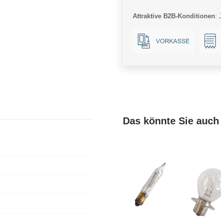
50V
Attraktive B2B-Konditionen
:
1310Lm
9W
865
AC/DC
IP65
Navigation
Menge
Das könnte Sie auch 