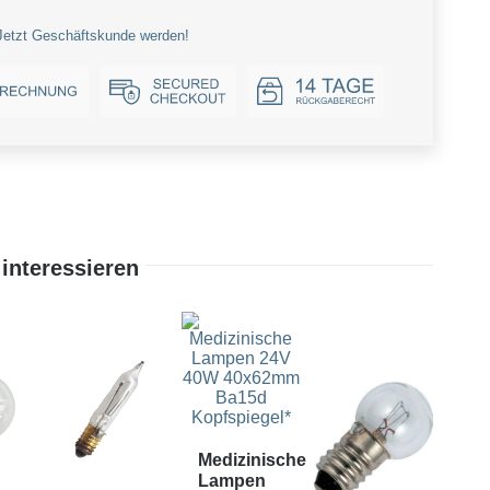
Jetzt Geschäftskunde werden!
interessieren
Medizinische
Me
Lampen
La