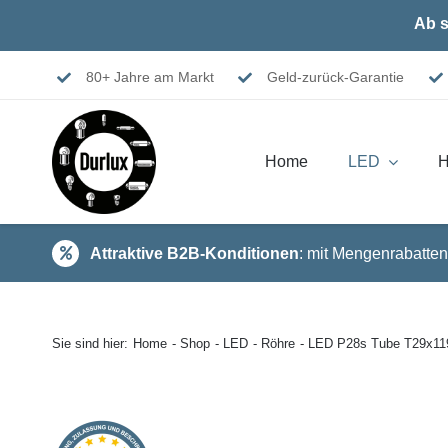
Skip
Ab s
to
content
80+ Jahre am Markt
Geld-zurück-Garantie
Home
LED
H
Attraktive B2B-Konditionen
: mit Mengenrabatten
Sie sind hier:
Home
Shop
LED
Röhre
LED P28s Tube T29x11