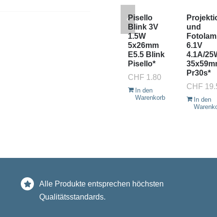
Pisello
Projekti
Blink 3V
und
1.5W
Fotola
5x26mm
6.1V
E5.5 Blink
4.1A/25
Pisello*
35x59m
Pr30s*
CHF
1.80
CHF
19.
In den
Warenkorb
In den
Warenk
Alle Produkte entsprechen höchsten
Qualitätsstandards.