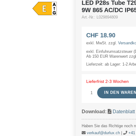
LED P28s Tube T2
9W 865 AC/DC IP65
Art.-Nr.:
L029894809
CHF
18.90
exkl. MwSt.
zzgl.
Versandk
exkl. Einfuhrumsatzsteuer 
Ab 150 EUR Warenwert zzgl.
Lieferzeit:
ab Lager: 1-2 Arb
Lieferfrist 2-3 Wochen
IN DEN WARE
LED
P28s
Download:
Datenblat
Tube
T29x119
Haben Sie das Richtige noch ni
24-
verkauf@durlux.ch
|
+41 