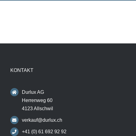
KONTAKT
Durlux AG
Herrenweg 60
4123 Allschwil
verkauf@durlux.ch
+41 (0) 61 692 92 92