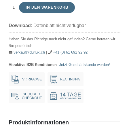
IN DEN WARENKORB
LED
T1
Download:
Datenblatt nicht verfügbar
3/4
MG
Haben Sie das Richtige noch nicht gefunden? Gerne beraten wir
6x16
Sie persönlich.
Starled
verkauf@durlux.ch
|
+41 (0) 61 692 92 92
48V
Attraktive B2B-Konditionen
:
Jetzt Geschäftskunde werden!
10mA
AC/DC
Clear
Yellow
25Khrs
Menge
Produktinformationen