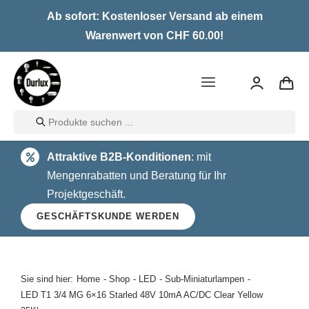
Skip
Ab sofort: Kostenloser Versand ab einem
to
Warenwert von CHF 60.00!
content
Toggle
Navigation
Products
Home
search
Attraktive B2B-Konditionen
: mit
LED
Mengenrabatten und Beratung für Ihr
Projektgeschäft.
Halogen
GESCHÄFTSKUNDE WERDEN
Glühlampen
Über uns
Sie sind hier:
Home
Shop
LED
Sub-Miniaturlampen
LED T1 3/4 MG 6×16 Starled 48V 10mA AC/DC Clear Yellow
Kontakt