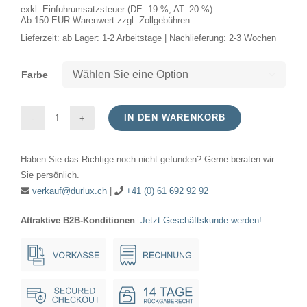
exkl. Einfuhrumsatzsteuer (DE: 19 %, AT: 20 %)
Ab 150 EUR Warenwert zzgl. Zollgebühren.
Lieferzeit:
ab Lager: 1-2 Arbeitstage | Nachlieferung: 2-3 Wochen
Farbe

IN DEN WARENKORB
LED
Zubehör
Haben Sie das Richtige noch nicht gefunden? Gerne beraten wir
Lamp
Sie persönlich.
holder
verkauf@durlux.ch
|
+41 (0) 61 692 92 92
S14s
Attraktive B2B-Konditionen
:
Jetzt Geschäftskunde werden!
metal
housing
set
of
2pcs