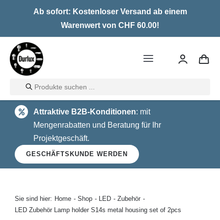
Skip
Ab sofort: Kostenloser Versand ab einem
to
Warenwert von CHF 60.00!
content
Toggle
Navigation
Products
Home
search
Attraktive B2B-Konditionen
: mit
LED
Mengenrabatten und Beratung für Ihr
Projektgeschäft.
Halogen
GESCHÄFTSKUNDE WERDEN
Glühlampen
Über uns
Sie sind hier:
Home
Shop
LED
Zubehör
LED Zubehör Lamp holder S14s metal housing set of 2pcs
Kontakt