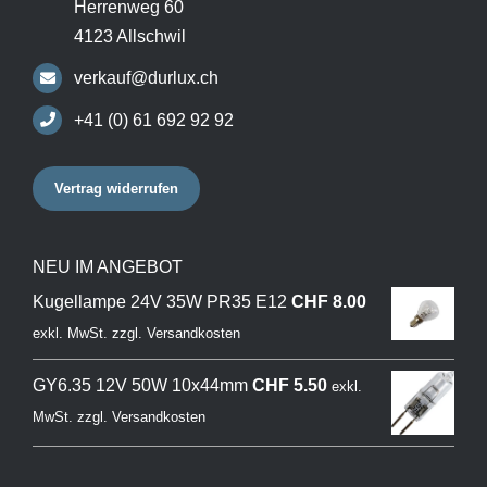
Herrenweg 60
4123 Allschwil
verkauf@durlux.ch
+41 (0) 61 692 92 92
Vertrag widerrufen
NEU IM ANGEBOT
Kugellampe 24V 35W PR35 E12
CHF
8.00
exkl. MwSt.
zzgl.
Versandkosten
GY6.35 12V 50W 10x44mm
CHF
5.50
exkl.
MwSt.
zzgl.
Versandkosten