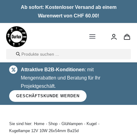
Skip
Ab sofort: Kostenloser Versand ab einem
to
Warenwert von CHF 60.00!
content
Toggle
Navigation
Products
Home
search
Attraktive B2B-Konditionen
: mit
LED
Mengenrabatten und Beratung für Ihr
Projektgeschäft.
Halogen
GESCHÄFTSKUNDE WERDEN
Glühlampen
Über uns
Sie sind hier:
Home
Shop
Glühlampen
Kugel
Kugellampe 12V 10W 26x54mm Ba15d
Kontakt