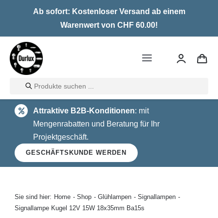
Skip
Ab sofort: Kostenloser Versand ab einem
to
Warenwert von CHF 60.00!
content
Toggle
Navigation
Products
Home
search
Attraktive B2B-Konditionen
: mit
LED
Mengenrabatten und Beratung für Ihr
Projektgeschäft.
Halogen
GESCHÄFTSKUNDE WERDEN
Glühlampen
Über uns
Sie sind hier:
Home
Shop
Glühlampen
Signallampen
Signallampe Kugel 12V 15W 18x35mm Ba15s
Kontakt