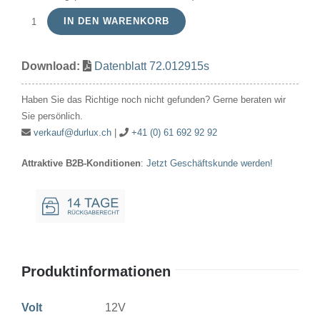
IN DEN WARENKORB
Signallampe
Kugel
Download:
Datenblatt 72.012915s
12V
15W
Haben Sie das Richtige noch nicht gefunden? Gerne beraten wir
18x35mm
Sie persönlich.
Ba15s
verkauf@durlux.ch
|
+41 (0) 61 692 92 92
Menge
Attraktive B2B-Konditionen
:
Jetzt Geschäftskunde werden!
Produktinformationen
Volt
12V