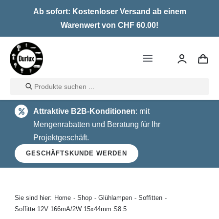
Skip
Ab sofort: Kostenloser Versand ab einem
to
Warenwert von CHF 60.00!
content
Toggle
Navigation
Products
Home
search
Attraktive B2B-Konditionen
: mit
LED
Mengenrabatten und Beratung für Ihr
Projektgeschäft.
Halogen
GESCHÄFTSKUNDE WERDEN
Glühlampen
Über uns
Sie sind hier:
Home
Shop
Glühlampen
Soffitten
Soffitte 12V 166mA/2W 15x44mm S8.5
Kontakt