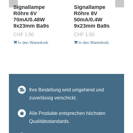
Signallampe
Signallampe
Röhre 6V
Röhre 8V
70mA/0.48W
50mA/0.4W
9x23mm Ba9s
9x23mm Ba9s
CHF
1.50
CHF
1.50
In den Warenkorb
In den Warenkorb
Ihre Bestellung wird umgehend und
zuverlässig verschickt.
Alle Produkte entsprechen höchsten
Qualitätsstandards.