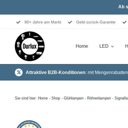
Skip
Ab s
to
content
80+ Jahre am Markt
Geld-zurück-Garantie
Home
LED
H
Attraktive B2B-Konditionen
: mit Mengenrabatten
Sie sind hier:
Home
Shop
Glühlampen
Röhrenlampen
Signal