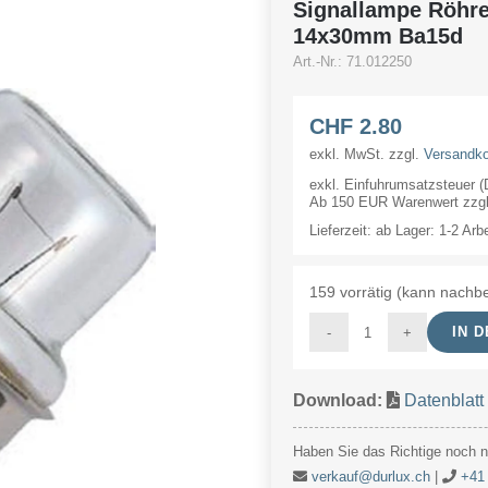
Signallampe Röhr
14x30mm Ba15d
Art.-Nr.:
71.012250
CHF
2.80
exkl. MwSt.
zzgl.
Versandk
exkl. Einfuhrumsatzsteuer 
Ab 150 EUR Warenwert zzgl.
Lieferzeit:
ab Lager: 1-2 Arb
159 vorrätig (kann nachbe
IN 
Signallampe
Röhre
Download:
Datenblatt
12V
250mA/3W
Haben Sie das Richtige noch ni
14x30mm
verkauf@durlux.ch
|
+41 