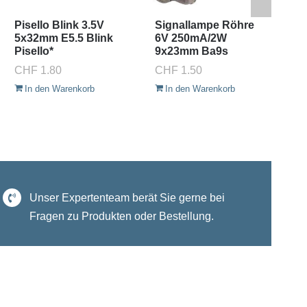
Pisello Blink 3.5V
Signallampe Röhre
Si
5x32mm E5.5 Blink
6V 250mA/2W
6
Pisello*
9x23mm Ba9s
9
CHF
1.80
CHF
1.50
C
In den Warenkorb
In den Warenkorb
Unser Expertenteam berät Sie gerne bei
Fragen zu Produkten oder Bestellung.