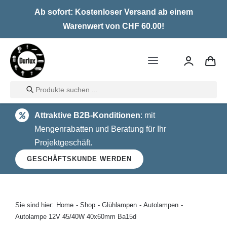
Skip
Ab sofort: Kostenloser Versand ab einem
to
Warenwert von CHF 60.00!
content
Toggle
Navigation
Products
Home
search
Attraktive B2B-Konditionen
: mit
LED
Mengenrabatten und Beratung für Ihr
Projektgeschäft.
Halogen
GESCHÄFTSKUNDE WERDEN
Glühlampen
Über uns
Sie sind hier:
Home
Shop
Glühlampen
Autolampen
Autolampe 12V 45/40W 40x60mm Ba15d
Kontakt