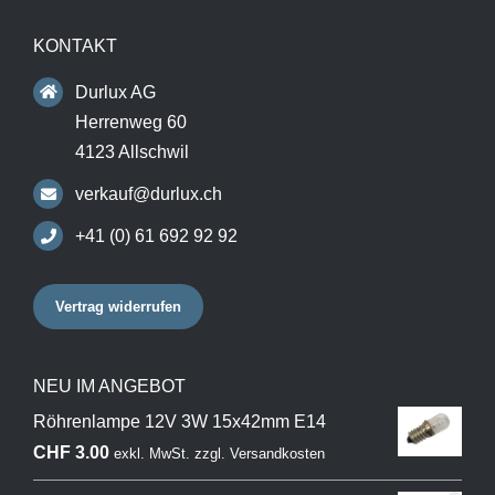
KONTAKT
Durlux AG
Herrenweg 60
4123 Allschwil
verkauf@durlux.ch
+41 (0) 61 692 92 92
Vertrag widerrufen
NEU IM ANGEBOT
Röhrenlampe 12V 3W 15x42mm E14
CHF
3.00
exkl. MwSt.
zzgl.
Versandkosten