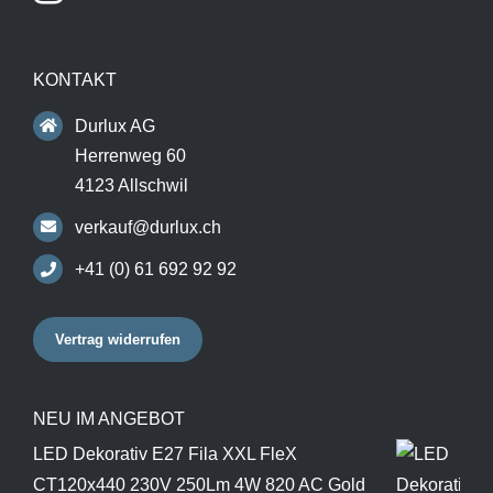
KONTAKT
Durlux AG
Herrenweg 60
4123 Allschwil
verkauf@durlux.ch
+41 (0) 61 692 92 92
Vertrag widerrufen
NEU IM ANGEBOT
LED Dekorativ E27 Fila XXL FleX
CT120x440 230V 250Lm 4W 820 AC Gold