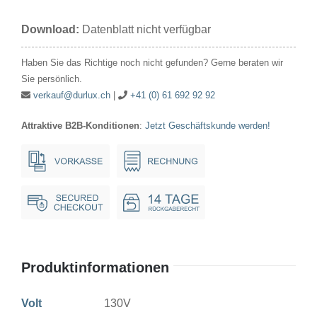
130V
Download:
Datenblatt nicht verfügbar
25W
26x54mm
Haben Sie das Richtige noch nicht gefunden? Gerne beraten wir
E14
Sie persönlich.
Menge
verkauf@durlux.ch
|
+41 (0) 61 692 92 92
Attraktive B2B-Konditionen
:
Jetzt Geschäftskunde werden!
Produktinformationen
Volt
130V