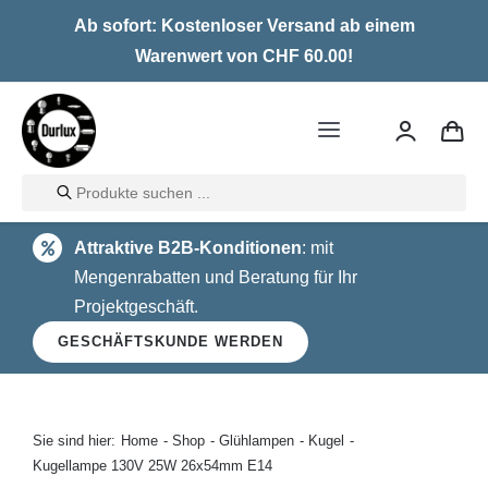
Skip
Ab sofort: Kostenloser Versand ab einem
to
Warenwert von CHF 60.00!
content
Toggle
Navigation
Products
Home
search
Attraktive B2B-Konditionen
: mit
LED
Mengenrabatten und Beratung für Ihr
Projektgeschäft.
Halogen
GESCHÄFTSKUNDE WERDEN
Glühlampen
Über uns
Sie sind hier:
Home
Shop
Glühlampen
Kugel
Kugellampe 130V 25W 26x54mm E14
Kontakt