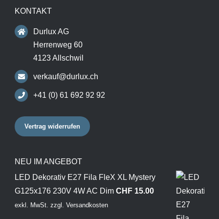
KONTAKT
Durlux AG
Herrenweg 60
4123 Allschwil
verkauf@durlux.ch
+41 (0) 61 692 92 92
Vertrag widerrufen
NEU IM ANGEBOT
LED Dekorativ E27 Fila FleX XL Mystery
G125x176 230V 4W AC Dim
CHF
15.00
exkl. MwSt.
zzgl.
Versandkosten