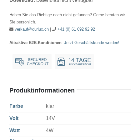
Download:
Datenblatt nicht verfügbar
4W
25x47mm
Haben Sie das Richtige noch nicht gefunden? Gerne beraten wir
E14
Sie persönlich.
klar
verkauf@durlux.ch
|
+41 (0) 61 692 92 92
Menge
Attraktive B2B-Konditionen
:
Jetzt Geschäftskunde werden!
Produktinformationen
Farbe
klar
Volt
14V
Watt
4W