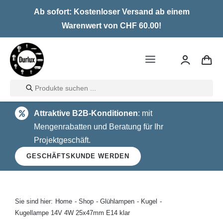
Skip
Ab sofort: Kostenloser Versand ab einem
to
Warenwert von CHF 60.00!
content
Toggle
Navigation
Products
Home
search
Attraktive B2B-Konditionen
: mit
LED
Mengenrabatten und Beratung für Ihr
Projektgeschäft.
Halogen
GESCHÄFTSKUNDE WERDEN
Glühlampen
Über uns
Sie sind hier:
Home
Shop
Glühlampen
Kugel
Kugellampe 14V 4W 25x47mm E14 klar
Kontakt