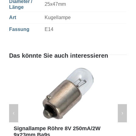
Diameter /
25x47mm
Länge
Art
Kugellampe
Fassung
E14
Das könnte Sie auch interessieren
Signallampe Röhre 8V 250mA/2W
9x23mm Ba9s