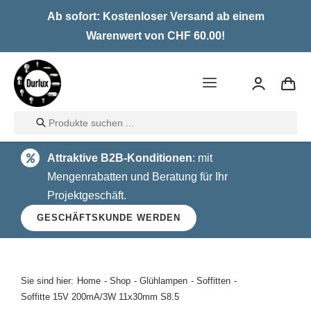
Skip
Ab sofort: Kostenloser Versand ab einem
to
Warenwert von CHF 60.00!
content
Toggle
Navigation
Products
Home
search
Attraktive B2B-Konditionen
: mit
LED
Mengenrabatten und Beratung für Ihr
Projektgeschäft.
Halogen
GESCHÄFTSKUNDE WERDEN
Glühlampen
Über uns
Sie sind hier:
Home
Shop
Glühlampen
Soffitten
Soffitte 15V 200mA/3W 11x30mm S8.5
Kontakt