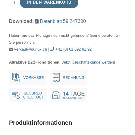
IN DEN WARENKORB
Prefokus
2.47V
Download:
Datenblatt 59.247300
300mA
11x30mm
Haben Sie das Richtige noch nicht gefunden? Gerne beraten wir
P13.5s
Sie persönlich.
Menge
verkauf@durlux.ch
|
+41 (0) 61 692 92 92
Attraktive B2B-Konditionen
:
Jetzt Geschäftskunde werden!
Produktinformationen