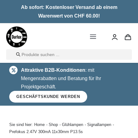
Skip
Ab sofort: Kostenloser Versand ab einem
to
Warenwert von CHF 60.00!
content
Toggle
Navigation
Products
Home
search
Attraktive B2B-Konditionen
: mit
LED
Mengenrabatten und Beratung für Ihr
Projektgeschäft.
Halogen
GESCHÄFTSKUNDE WERDEN
Glühlampen
Über uns
Sie sind hier:
Home
Shop
Glühlampen
Signallampen
Prefokus 2.47V 300mA 11x30mm P13.5s
Kontakt