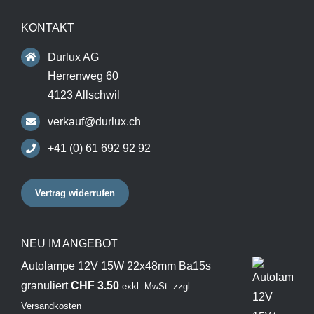
KONTAKT
Durlux AG
Herrenweg 60
4123 Allschwil
verkauf@durlux.ch
+41 (0) 61 692 92 92
Vertrag widerrufen
NEU IM ANGEBOT
Autolampe 12V 15W 22x48mm Ba15s
granuliert
CHF
3.50
exkl. MwSt.
zzgl.
Versandkosten