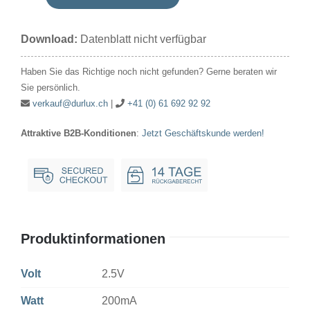
Signallampe
Kugel
Download:
Datenblatt nicht verfügbar
2.5V
200mA
Haben Sie das Richtige noch nicht gefunden? Gerne beraten wir
15x29mm
Sie persönlich.
E10
verkauf@durlux.ch
|
+41 (0) 61 692 92 92
Menge
Attraktive B2B-Konditionen
:
Jetzt Geschäftskunde werden!
Produktinformationen
Volt
2.5V
Watt
200mA