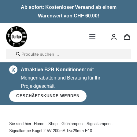
Skip
Ab sofort: Kostenloser Versand ab einem
to
Warenwert von CHF 60.00!
content
Toggle
Navigation
Products
Home
search
Attraktive B2B-Konditionen
: mit
LED
Mengenrabatten und Beratung für Ihr
Projektgeschäft.
Halogen
GESCHÄFTSKUNDE WERDEN
Glühlampen
Über uns
Sie sind hier:
Home
Shop
Glühlampen
Signallampen
Signallampe Kugel 2.5V 200mA 15x29mm E10
Kontakt