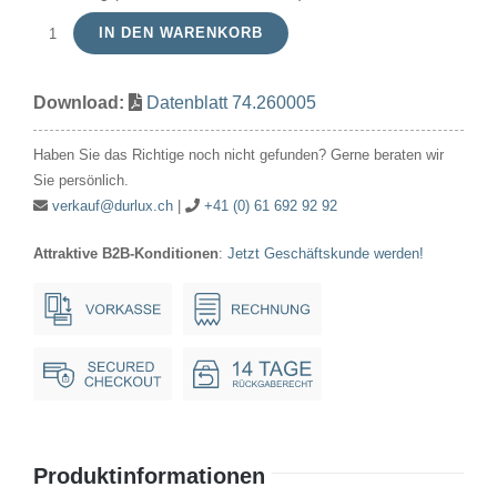
IN DEN WARENKORB
Röhrenlampe
220-
Download:
Datenblatt 74.260005
260V
3-
Haben Sie das Richtige noch nicht gefunden? Gerne beraten wir
5W
Sie persönlich.
16x54mm
verkauf@durlux.ch
|
+41 (0) 61 692 92 92
Ba15d
Attraktive B2B-Konditionen
:
Jetzt Geschäftskunde werden!
Menge
Produktinformationen