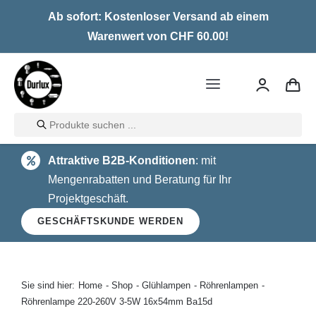
Skip
Ab sofort: Kostenloser Versand ab einem
to
Warenwert von CHF 60.00!
content
Toggle
Navigation
Products
Home
search
Attraktive B2B-Konditionen
: mit
LED
Mengenrabatten und Beratung für Ihr
Projektgeschäft.
Halogen
GESCHÄFTSKUNDE WERDEN
Glühlampen
Über uns
Sie sind hier:
Home
Shop
Glühlampen
Röhrenlampen
Röhrenlampe 220-260V 3-5W 16x54mm Ba15d
Kontakt